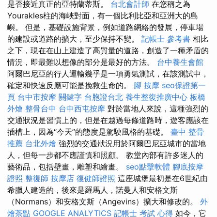
是否接近真正的亞特蘭蒂斯。
台北會計師
在您稱之為
Yourakles柱的海峽對面，有一個比利比亞和亞洲大的島
嶼。 但是，基礎設施背景，例如道路網絡的發展，停車場
的建設或道路的擴大，至少保持不變。
記帳士 參考書
相比
之下，現在在山上建造了高質量的道路，創造了一種矛盾的
情況，即最難以想像的部分是最好的方法。
台中養生會館
阿爾巴尼亞的行人運輸幾乎是一項勇氣測試，在該測試中，
確定和快速反應可能是挽救生命的。
腳 按摩
seo保證第一
頁
台中市按摩
關鍵字
台胞證台北
養生整復推廣中心
板橋
外燴
整骨台中
台中西屯按摩
對於當地人來說，這種強烈的
交通狀況是習慣上的，但是在越過每條道路時，遊客應該在
插槽上，因為“今天”的態度是駕駛風格的基礎。
臺中 整骨
推薦
台北外燴
強烈的交通狀況用於阿爾巴尼亞城市的當地
人，但每一步都不應謹慎和照顧。 教堂內部有許多迷人的
藝術品，包括壁畫，雕塑和繪畫。
seo點擊軟體
腳底按摩
證照
整復師
按摩店
復健師證照
這座城堡最初是在6世紀由
希臘人建造的，後來是羅馬人，諾曼人和安格文斯
（Normans）和安格文斯（Angevins）擴大和修改的。
外
燴茶點
GOOGLE ANALYTICS
記帳士 考試 心得
如今，它