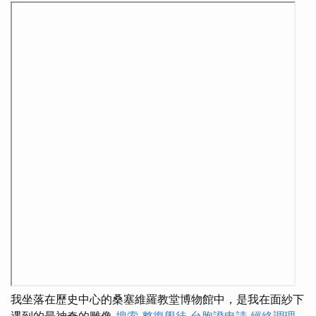
我坐落在歷史中心的桑塞維羅教堂博物館中，是我在面紗下
遇到的最神奇的雕像
搜索
整復學徒
台胞證申請
經絡調理
-