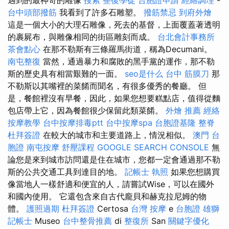
台中頭部撥筋
我看到了許多石雕塑。
撥筋禁忌
到府外燴
這是一個大小的大理石雕像，死去的基督，上面覆蓋著透明
的裹屍布，與雕像相同的街區雕刻而成。
台北會計事務所
茶會點心
在那不勒斯有三條羅馬街道，稱為Decumani。
南屯整復
當然，通過暴力和腐敗的黑手黨的運作，那不勒
斯的歷史具有相當艱難的一面。
seo是什么
台中 筋膜刀
那
不勒斯以其嘴裡的菜餚而聞名，有很多優秀的餐廳。 但
是，餐館裡沒有早餐，因此，如果您想要糕點店，值得從麵
包店帶上它，因為餐館很少保留此類菜餚。
外燴 推薦
經絡
按摩教學
台中按摩排毒ptt
台中按摩spa
台胞證基隆
整脊
杜拜簽證
在較大的城市和主要道路上，情況相似。
澳門 台
胞證
南屯按摩
舒壓課程
GOOGLE SEARCH CONSOLE
無
論您是來到城市訪問還是住在城市，您都一定會通過那不勒
斯的公共交通工具到達目的地。
記帳士 執照
如果您想購買
像當地人一樣舒適和便宜的人，請嘗試Wise，可以在國外
和國內使用。 它還包含來自古代龐貝和赫克拉尼姆的物
體。
護照過期
杜拜簽證
Certosa
台灣 按摩
e
台胞證 雄獅
記帳士
Museo
台中整骨推薦
di
整復所
San
關鍵字優化