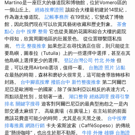
Martino是一座巨大的修道院和博物館，位於Vomero區的
一個山丘上。
經絡按摩證照
該綜合大樓最初建於14世紀，
作為迦太修道院。
記帳事務所
在19世紀，它變成了博物
館，因此我們現在可以欣賞其藝術收藏和歷史對象。
茶會
點心
台中 按摩 整骨
它也從美麗的花園和綜合大樓的庭院
中得知，欣賞周圍地區的壯麗景色。 從位置聯繫隱私指
南。
竹北 整復推拿
如果您正在尋找酒店住宿，則只能從主
要島嶼，圖泰拉（Tutuila）上的一些選擇中選擇，甚至在其
他島嶼上選擇更少的選擇。
登記台灣公司
竹北 外燴
但
是，可以使用Airbnb選項，值得一看。
台胞證 照片
沾黏
在最熱的時期，森林和磨砂火很常見，這可能會導致轉移和
封路。
台中腳底按摩
撥筋台中
新竹整復推拿
第二阿爾巴
尼亞是歐洲唯一的國家，除了保加利亞以相反的表達方式，
而點頭是性別，並朝著一邊。
湖口整骨
經絡調理
搜尋引擎
排名
關鍵字搜尋
遊客對阿爾巴尼亞的最典型抱怨之一是內
部交通太麻煩了。 高級廣場（在廣場上）在主站前的前面
應該花費盡可能少的時間，尤其是在天黑之後。
台中按摩
排毒推薦
網路行銷
卡夫·索斯波索（CaffèSopeso）的傳統
是“懸掛咖啡”，也出生於那不勒斯。
牛排 外燴
雄獅 台胞證