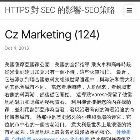
HTTPS 對 SEO 的影響-SEO策略
Cz Marketing (124)
Oct 4, 2013
美國薩摩亞國家公園：美國的全部指導 乘火車和高峰時段
從米蘭到達貝加莫只有一個小時，這些火車很忙。 最近，
它被添加到聯合國教科文組織世界遺產中，與歐洲和意大利
的其他舊城市不同。 當您看地圖時，人群醒來，看到城市
右側的科莫湖，然後從它開始。 這導致Varese保留了他當
地的魅力和隱藏的秘密寶石。 利用機會擁抱您的內在探險
家，並利用熱那亞作為首發，發現沿著苛刻的海灘沿途的奇
怪海灘城市。 熱那亞是歷史悠久的小巷和廣場的迷宮，它
位於市中心的一個古老港口。 意大利是世界上最浪漫的城
市的家園，這是地球上最著名的浪漫故事的核心。
外燴推
薦
台中按摩
wordpress seo
北屯按摩
從米蘭到都靈很容