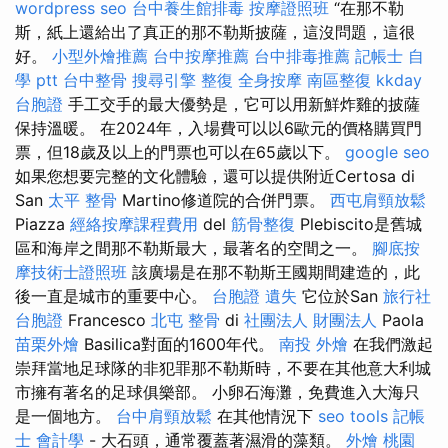
wordpress seo
台中養生館排毒
按摩證照班
“在那不勒
斯，紙上還給出了真正的那不勒斯披薩，這沒問題，這很
好。
小型外燴推薦
台中按摩推薦
台中排毒推薦
記帳士 自
學 ptt
台中整骨
搜尋引擎
整復
全身按摩
南區整復
kkday
台胞證
手工交手的最大優勢是，它可以用新鮮炸雞的披薩
保持溫暖。 在2024年，入場費可以以6歐元的價格購買門
票，但18歲及以上的門票也可以在65歲以下。
google seo
如果您想要完整的文化體驗，還可以提供附近Certosa di
San
太平 整骨
Martino修道院的合併門票。
西屯肩頸放鬆
Piazza
經絡按摩課程費用
del
筋骨整復
Plebiscito是舊城
區和海岸之間那不勒斯最大，最著名的空間之一。
腳底按
摩技術士證照班
該廣場是在那不勒斯王國期間建造的，此
後一直是城市的重要中心。
台胞證 遺失
它位於San
旅行社
台胞證
Francesco
北屯 整骨
di
社團法人 財團法人
Paola
苗栗外燴
Basilica對面的1600年代。
南投 外燴
在我們激起
崇拜當地足球隊的非犯罪那不勒斯時，不要在其他意大利城
市擁有著名的足球俱樂部。 小卵石海灘，免費進入大海只
是一個地方。
台中肩頸放鬆
在其他情況下
seo tools
記帳
士 會計學
- 大石頭，通常覆蓋著濕滑的藻類。
外燴 桃園