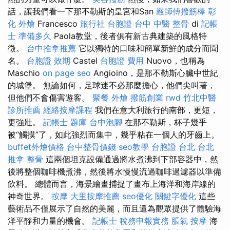
話，讓我們看一下那不勒斯的皇宮和San
嚴師傅撥筋棒
彰
化 外燴
Francesco
旅行社 台胞證
台中 中醫 整骨
di
記帳
士 準備多久
Paola教堂，後者俱有新古典建築的風格特
徵。
台中推拿推薦
它以獨特的口味和簡單新鮮的成分而聞
名。
台胞證 效期
Castel
台胞證 費用
Nuovo，也稱為
Maschio
on page seo
Angioino，是那不勒斯心臟中世紀
的城堡。 無論如何，足球迷不必那麼擔心，他們尖叫著，
但他們不會傷害遊客。
聚餐 外燴
撥筋創業
rwd
竹北中醫
診所推薦
經絡按摩課程
我們在意大利旅行的南部，更短，
更強壯。
記帳士 題庫
台中泡腳
在那不勒斯，杯子幾乎
被“觸摸”了，如此強烈而集中，幾乎粘在一個人的牙齒上。
buffet外燴價格
台中整骨價錢
seo教學
台胞證 台北
台北
推拿
整骨
這兩個坦克設備通過將水煮沸到下部容器中，然
後將整個咖啡機煮沸，然後將水慢慢流過咖啡過濾器以準備
飲料。 總體而言，海景繪畫捕捉了畫布上海洋和海岸線的
神奇世界。
按摩
大里按摩推薦
seo優化
關鍵字優化
這些
藝術品不僅展示了自然的美麗，而且還為觀眾提供了體驗海
洋平靜和力量的機會。
記帳士 稅務申報實務
脹氣 按摩
海