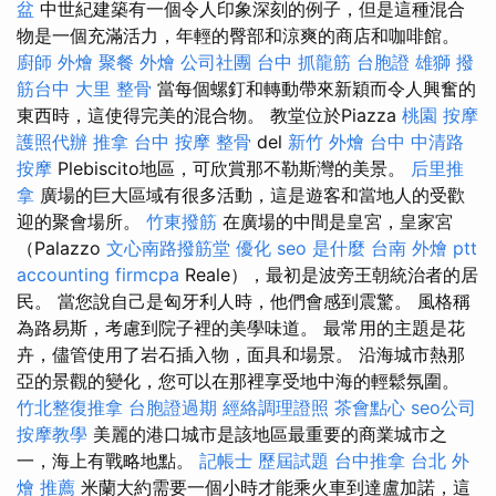
盆
中世紀建築有一個令人印象深刻的例子，但是這種混合
物是一個充滿活力，年輕的臀部和涼爽的商店和咖啡館。
廚師 外燴
聚餐 外燴
公司社團
台中 抓龍筋
台胞證 雄獅
撥
筋台中
大里 整骨
當每個螺釘和轉動帶來新穎而令人興奮的
東西時，這使得完美的混合物。 教堂位於Piazza
桃園 按摩
護照代辦
推拿
台中 按摩 整骨
del
新竹 外燴
台中 中清路
按摩
Plebiscito地區，可欣賞那不勒斯灣的美景。
后里推
拿
廣場的巨大區域有很多活動，這是遊客和當地人的受歡
迎的聚會場所。
竹東撥筋
在廣場的中間是皇宮，皇家宮
（Palazzo
文心南路撥筋堂
優化
seo 是什麼
台南 外燴 ptt
accounting firmcpa
Reale），最初是波旁王朝統治者的居
民。 當您說自己是匈牙利人時，他們會感到震驚。 風格稱
為路易斯，考慮到院子裡的美學味道。 最常用的主題是花
卉，儘管使用了岩石插入物，面具和場景。 沿海城市熱那
亞的景觀的變化，您可以在那裡享受地中海的輕鬆氛圍。
竹北整復推拿
台胞證過期
經絡調理證照
茶會點心
seo公司
按摩教學
美麗的港口城市是該地區最重要的商業城市之
一，海上有戰略地點。
記帳士 歷屆試題
台中推拿
台北 外
燴 推薦
米蘭大約需要一個小時才能乘火車到達盧加諾，這