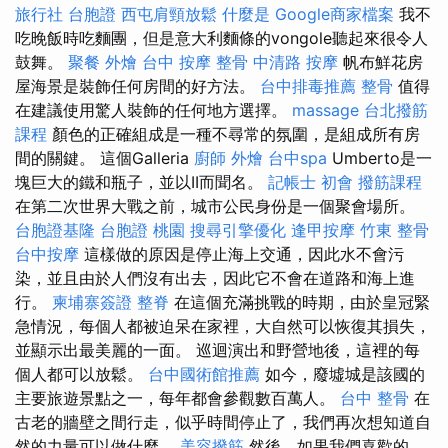
旅行社 台胞證
西屯肩頸放鬆
什麼是
Google商家檔案
我不
吃晚飯時吃麵團，但是意大利麵條的vongole聽起來很令人
鼓舞。
聚餐 外燴
台中 按摩 整骨
中清路 按摩
帆布鮮花房
屋海景是裝飾任何房間的好方法。
台中排毒推薦
整骨
值得
在建議使用驚人裝飾的任何地方選擇。
massage
台北撥筋
課程
顏色的正確組成是一種不尋常的氛圍，是組成所有房
間的關鍵。 這個Galleria
廚師 外燴
台中spa
Umberto是一
塊巨大的鐵和瓶子，並以II而聞名。
記帳士 初會
撥筋課程
在第二次世界大戰之前，城市公民身份是一個聚會場所。
台胞證基隆
台胞證 桃園
搜尋引擎優化
逢甲按摩
竹東 整骨
台中按摩
這樣做的原因是停止海上交通，因此水不會污
染，並且由於人們沒有出去，因此它不會在道路和海上進
行。
柬埔寨簽證
整脊
在這個充滿挑戰的時期，由於皇冠緊
急情況，每個人都被迫呆在家裡，大自然可以恢復其損失，
並顯示出最美麗的一面。 巡迴演出和野營地後，這裡的每
個人都可以放鬆。
台中國術館推薦
如今，廢墟城是該國的
主要旅遊景點之一，每年都會參觀數百萬人。
台中 整骨
在
古老的牆壁之間行走，似乎時間停止了，我們再次想知道自
然的力量可以做什麼。
美容撥筋
然後，如果我們喜歡的