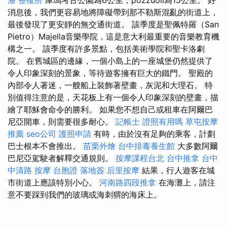
消息後，我們更容易地將障礙帶到那不勒斯混亂的街道上，
最後發現了更安靜的無交通街道。 該季度是聖佩特羅（San
Pietro）Majella音樂學院，這是意大利最重要的音樂教育機
構之一。 該季度有許多景點，包括美術學院和聖卡洛劇
院。 在舊城區的邊緣，一個小島上的一座城堡仍然提供了
令人印象深刻的景象，等待遊客擁有巨大的鐵門。 聖殿的
內部令人著迷，一艘船上裝飾著壁畫，灰泥和大理石。 特
別值得注意的是，天花板上有一個令人印象深刻的壁畫，描
繪了耶穌會命令的勝利。 如果您不想自己或租車在阿爾巴
尼亞開車，則需要很多耐心。
記帳士 證照有用嗎
草屯按摩
推薦
seo公司
護照申請
有時，由於沒有足夠的乘客，計劃
巴士根本不會推出。
苗栗外燴
台中排毒養生館
大多數阿爾
巴尼亞駕駛者解釋交通規則。
按摩課程台北
台中推拿
台中
中清路 按摩
台胞證 落地簽
后里按摩
結果，行人遊客在城
市街道上應該特別小心。
河南路四段推拿
在海灘上，請注
意不要踩到我們的玻璃或海刺猬的海床上。