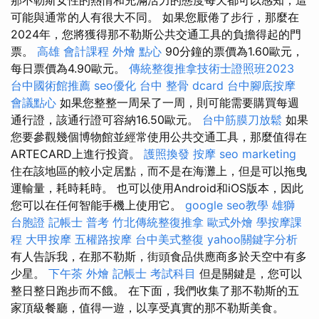
可能與通常的人有很大不同。 如果您厭倦了步行，那麼在
2024年，您將獲得那不勒斯公共交通工具的負擔得起的門
票。
高雄 會計課程
外燴 點心
90分鐘的票價為1.60歐元，
每日票價為4.90歐元。
傳統整復推拿技術士證照班2023
台中國術館推薦
seo優化
台中 整骨 dcard
台中腳底按摩
會議點心
如果您整整一周呆了一周，則可能需要購買每週
通行證，該通行證可容納16.50歐元。
台中筋膜刀放鬆
如果
您要參觀幾個博物館並經常使用公共交通工具，那麼值得在
ARTECARD上進行投資。
護照換發
按摩
seo marketing
住在該地區的較小定居點，而不是在海灘上，但是可以拖曳
運輸量，耗時耗時。 也可以使用Android和iOS版本，因此
您可以在任何智能手機上使用它。
google seo教學
雄獅
台胞證
記帳士 普考
竹北傳統整復推拿
歐式外燴
學按摩課
程
大甲按摩
五權路按摩
台中美式整復
yahoo關鍵字分析
有人告訴我，在那不勒斯，街頭食品供應商多於天空中有多
少星。
下午茶 外燴
記帳士 考試科目
但是關鍵是，您可以
整日整日跑步而不餓。 在下面，我們收集了那不勒斯的五
家頂級餐廳，值得一遊，以享受真實的那不勒斯美食。