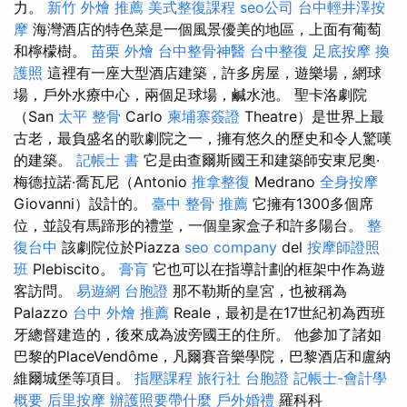
力。
新竹 外燴 推薦
美式整復課程
seo公司
台中輕井澤按
摩
海灣酒店的特色菜是一個風景優美的地區，上面有葡萄
和檸檬樹。
苗栗 外燴
台中整骨神醫
台中整復
足底按摩
換
護照
這裡有一座大型酒店建築，許多房屋，遊樂場，網球
場，戶外水療中心，兩個足球場，鹹水池。 聖卡洛劇院
（San
太平 整骨
Carlo
柬埔寨簽證
Theatre）是世界上最
古老，最負盛名的歌劇院之一，擁有悠久的歷史和令人驚嘆
的建築。
記帳士 書
它是由查爾斯國王和建築師安東尼奧·
梅德拉諾·喬瓦尼（Antonio
推拿整復
Medrano
全身按摩
Giovanni）設計的。
臺中 整骨 推薦
它擁有1300多個席
位，並設有馬蹄形的禮堂，一個皇家盒子和許多陽台。
整
復台中
該劇院位於Piazza
seo company
del
按摩師證照
班
Plebiscito。
膏肓
它也可以在指導計劃的框架中作為遊
客訪問。
易遊網 台胞證
那不勒斯的皇宮，也被稱為
Palazzo
台中 外燴 推薦
Reale，最初是在17世紀初為西班
牙總督建造的，後來成為波旁國王的住所。 他參加了諸如
巴黎的PlaceVendôme，凡爾賽音樂學院，巴黎酒店和盧納
維爾城堡等項目。
指壓課程
旅行社 台胞證
記帳士-會計學
概要
后里按摩
辦護照要帶什麼
戶外婚禮
羅科科