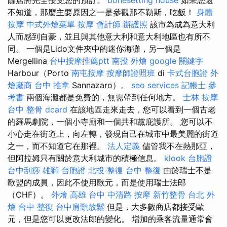
不知道，那麼主要原因之一是參觀那不勒斯，吃飯！
身體
按摩
中式外燴菜單
按摩
會計師
辦護照
該市為成為意大利
人而感到自豪，並且與其他意大利和意大利地區也有所不
同。 一個是Lido文件夾中的迷你海灘，另一個是
Mergellina
台中按摩推薦ptt
南投 外燴
google 關鍵字
Harbour（Porto
南屯按摩
按摩師證照班
di
卡式台胞證
外
燴廠商
台中 推拿
Sannazaro）。
seo services
記帳士 參
考書
兩個海灘都是免費的，無需帶到任何地方。
士林 按摩
台中 整骨 dcard
在該地區走來走去，您可以看到一個古老
的羅馬劇院，一個小寺廟和一個共和黨庇護所。 您可以不
小心走在街道上，向左轉，發現自己在城市中最美麗的街道
之一，而不知道它在那裡。
法人定義
儘管我不在熱那亞，
但阿拉姆只有關於意大利城市的積極信息。
klook 台胞證
台中刮痧
雄獅 台胞證
北投 整復
台中 整復
由於瑞士不是
歐盟的成員，因此不使用歐元，而是使用瑞士法郎
（CHF）。
外燴 高雄
台中 中清路 按摩
新竹整骨
台北 外
燴
台中 整復
台中肩頸放鬆
但是，大多數商店都接受歐
元，但是您可以更改法郎的變化。 增加的乘客流量通常會