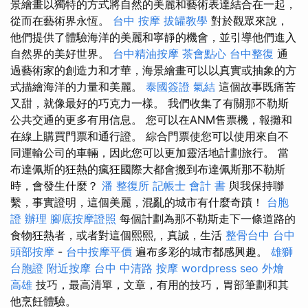
景繪畫以獨特的方式將自然的美麗和藝術表達結合在一起，
從而在藝術界永恆。
台中 按摩
拔罐教學
對於觀眾來說，
他們提供了體驗海洋的美麗和寧靜的機會，並引導他們進入
自然界的美好世界。
台中精油按摩
茶會點心
台中整復
通
過藝術家的創造力和才華，海景繪畫可以以真實或抽象的方
式描繪海洋的力量和美麗。
泰國簽證
氣結
這個故事既痛苦
又甜，就像最好的巧克力一樣。 我們收集了有關那不勒斯
公共交通的更多有用信息。 您可以在ANM售票機，報攤和
在線上購買門票和通行證。 綜合門票使您可以使用來自不
同運輸公司的車輛，因此您可以更加靈活地計劃旅行。 當
布達佩斯的狂熱的瘋狂國際大都會搬到布達佩斯那不勒斯
時，會發生什麼？
潘 整復所
記帳士 會計 書
與我保持聯
繫，事實證明，這個美麗，混亂的城市有什麼奇蹟！
台胞
證 辦理
腳底按摩證照
每個計劃為那不勒斯走下一條道路的
食物狂熱者，或者對這個熙熙,，真誠，生活
整骨台中
台中
頭部按摩
-
台中按摩平價
遍布多彩的城市都感興趣。
雄獅
台胞證
附近按摩
台中 中清路 按摩
wordpress seo
外燴
高雄
技巧，最高清單，文章，有用的技巧，胃部筆劃和其
他烹飪體驗。