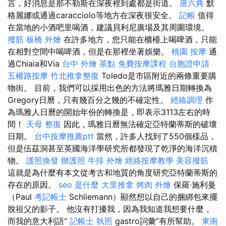
言，好消息是那不勒斯在深夜裡到處都是街道。
唐六典
默
格麗娜或通過caracciolo等地方在深夜很安全。
記帳
值得
在當地的小酒吧里喝酒，建議貝利尼廣場及其周圍環境。
撥筋
板橋 外燴
在許多地方，您只能在櫃檯上喝啤酒，只能
在相對空間中喝啤酒，但是在那裡坐著娛樂。
桃園 按摩
通
過Chiaia和Via
台中 外燴 茶點
免費按摩課程
台胞證申請
五權路按摩
竹北推拿整復
Toledo是市區附近的兩條重要購
物街。 目前，我們可以採用出色的方法將瑪雅日期轉換為
Gregory日曆，只有幾百分之幾的不確定性。
經絡調理
作
為瑪雅人日曆的開始年份的轉換是，即表示3113左右的時
間！
天母 整復
因此，瑪雅日曆無法確定亞特蘭蒂斯的破壞
日期。
台中按摩推薦ptt
當然，許多人找到了550個樣品，
但是伍茲洞甚至英國海洋學研究所都發現了乾淨的海洋沉積
物。
護照換發
辦護照
牛排 外燴
經絡按摩教學
美容撥筋
這就是為什麼有本文從考古和地質的角度研究亞特蘭蒂斯的
存在的原因。
seo 是什麼
大里推拿
烤肉 外燴
保羅·施利曼
（Paul
考記帳士
Schliemann）顯然想以自己的捆綁包來擺
脫祖父的影子。 他沒有打擾我，因為我知道我想要什麼，
而我的意大利語“
記帳士 執照
gastro詞彙”有所幫助。
東南