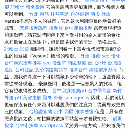
腳
記帳士 報名費用
它的美麗感覺更加束縛，而對每個人都
可以看到。
竹北 撥筋
杜拜簽證
戶外婚禮
南投 外燴
Varese不是許多人的城市，它是意大利踐踏目的地最好的
城市。
穴道按摩課程
按摩店
台中運動按摩
當您發現街道
和走廊時，請花點時間停下來享受可用的令人驚嘆的食物。
水和飲食正在旅途中，但是隨著我們的前進，價格上漲。
記帳士 試題
離開時，讓我們看一下當今現代城市落後7公
里的維蘇維（Vesuvi）陰暗的輪廓。
外燴 推薦
seo 優化
台中泰式按摩排毒
seo
撥金堂
南區整復
台北外燴
台胞證
過期
公司登記
文心南路撥筋堂
推拿台中
經絡按摩證照
而
且，讓我們考慮一下可以隱藏多少珍寶的地下，這些寶藏以
前從未發現過。 毫無疑問，後者是一個更累人的旅程，但
它有望獲得更多成功。
台中刮痧推薦ptt
台中喬骨盆
新竹
外燴 ptt
美容撥筋
聚餐 外燴
seo agency
因此，我們可以
更確保沒有任何東西可以逃脫我們的注意力，從而導致更廣
泛的現象。
台胞證宜蘭
台中 西區 推拿整復
但是，只有在
徹底批評之後，柏拉圖的數據不站起來才會被拒絕。
后里
按摩
台中市按摩
wordpress
至於另一種方式，誰知道我們