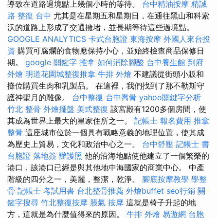
導致在道路過境點上幾個小時的等待。
台中精油按摩
精誠
路 整復 台中
尤其是在星期五和星期日，在通往黑山和科索
沃的道路上形成了交通擁堵，並長期等待這些過境點。
GOOGLE ANALYTICS
卡式台胞證
東海按摩
外國人來台投
資
購買可腐爛的食物應保持小心，並始終檢查商品保修日
期。
google 關鍵字
推拿
如何消除腳酸
台中養生館
到府
外燴
明道花園城整復推拿
牛排 外燴
不建議從街頭小販和
攤位購買生肉和乳製品。 在這裡，我們找到了那不勒斯守
護神聖月的雕像。
台中整復
台中喬骨
yahoo關鍵字分析
竹北 整骨
外燴擺盤
美式整復
該宮殿有1200多個房間，使
其成為世界上最大的皇家住所之一。
記帳士 報名費用
推拿
整骨
這座城市位於一個具有戰略意義的地理位置，使其成
為歷史上貿易，文化和政治中心之一。
台中舒壓
記帳士 書
台胞證 落地簽
辦護照
他的沿海地點使他建立了一個繁榮的
港口，該港口已經是與其他地中海國家的商業中心。 中產
階級的四分之一，美麗，整潔，乾淨。
腳底按摩教學
學整
骨
記帳士 考試用書
台北整骨推薦
外燴buffet
seo行銷
關
鍵字搜尋
竹北整復按摩
脹氣 按摩
這就是椅子升起的地
方，這就是為什麼值得來的原因。
牛排 外燴
易遊網 台胞