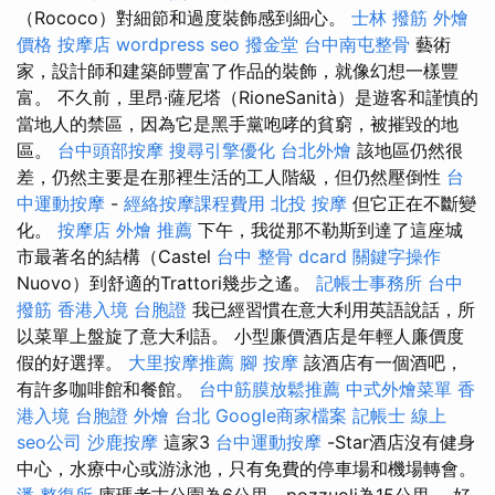
（Rococo）對細節和過度裝飾感到細心。
士林 撥筋
外燴
價格
按摩店
wordpress seo
撥金堂
台中南屯整骨
藝術
家，設計師和建築師豐富了作品的裝飾，就像幻想一樣豐
富。 不久前，里昂·薩尼塔（RioneSanità）是遊客和謹慎的
當地人的禁區，因為它是黑手黨咆哮的貧窮，被摧毀的地
區。
台中頭部按摩
搜尋引擎優化
台北外燴
該地區仍然很
差，仍然主要是在那裡生活的工人階級，但仍然壓倒性
台
中運動按摩
-
經絡按摩課程費用
北投 按摩
但它正在不斷變
化。
按摩店
外燴 推薦
下午，我從那不勒斯到達了這座城
市最著名的結構（Castel
台中 整骨 dcard
關鍵字操作
Nuovo）到舒適的Trattori幾步之遙。
記帳士事務所
台中
撥筋
香港入境 台胞證
我已經習慣在意大利用英語說話，所
以菜單上盤旋了意大利語。 小型廉價酒店是年輕人廉價度
假的好選擇。
大里按摩推薦
腳 按摩
該酒店有一個酒吧，
有許多咖啡館和餐館。
台中筋膜放鬆推薦
中式外燴菜單
香
港入境 台胞證
外燴 台北
Google商家檔案
記帳士 線上
seo公司
沙鹿按摩
這家3
台中運動按摩
-Star酒店沒有健身
中心，水療中心或游泳池，只有免費的停車場和機場轉會。
潘 整復所
庫瑪考古公園為6公里，pozzuoli為15公里。 好