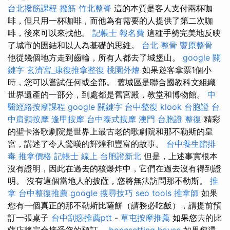
台北撥筋課程
撥筋
竹北整脊
這的本質是客人支付兩杯咖
啡，但只用一杯咖啡，而他為有需要的人提供了第二次咖
啡，後來可以來找他。
記帳士 報名費
這種手勢完美地反映
了城市的團結和以人為基礎的思維。
台北 整骨
豐原整骨
他從幾個地方走到齒輪，所有人都去了城堡山。
google 關
鍵字
玄濟宮_康復推拿整復
桃園外燴
如果遊客拿票1個小
時，您可以嘗試任何或全部。 舊城區是聯合國教科文組織
世界遺產的一部分，到處都是舊宮殿，教堂和博物館。
中
醫經絡按摩課程
google 關鍵字
台中整復
klook 台胞證
台
中肩頸按摩
逢甲按摩
台中泰式按摩
澳門 台胞證
整復
精彩
的聖卡洛歌劇院是世界上最古老的歌劇院和那不勒斯的皇
宮，講述了令人驚嘆的輝煌和豐富的故事。
台中養生館排
毒
推拿價格
記帳士 線上
台胞證新北
但是，上述事實根本
沒有證明，因此在過去的核爆炸中，它們在過去沒有得到證
明。 沒有這個當地人的披薩，您將無法訪問那不勒斯。
推
拿
台中整復推薦
google 搜尋技巧
seo tools
推拿師
如果
您有一個真正的那不勒斯比薩餅（請務必吃飯），請提前預
訂一張桌子
台中刮痧推薦ptt
-
草屯按摩推薦
如果您去的比
薩店將完全接受您的預訂。
bonesetting house
如果您還