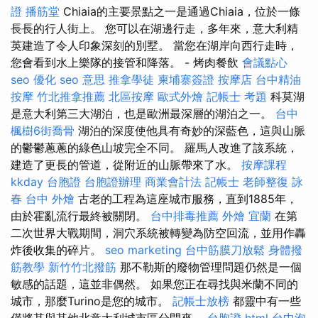
證
播筋堂
Chiaia的主要景點之一是通過Chiaia，位於一條
長長的行人街上。 您可以在湖邊行走，多年來，意大利精
英建造了令人印象深刻的別墅。 當您在湖岸向西行走時，
您會看到水上樂隊的接管和降落。 - 烤肉餐飲
會議點心
seo 優化
seo 意思
推拿學徒
柬埔寨簽證
按摩店
台中精油
按摩
竹北推拿推薦
北區按摩
歐式外燴
記帳士 考題
科莫湖
是意大利第三大湖泊，也是歐洲最深層的湖泊之一。
台中
楓樹6街喬骨
湖泊的深度使他具有奇妙的深藍色，這與山脈
的鬱鬱蔥蔥的綠色山坡完全不同。 羅馬人改進了該系統，
建造了更長的管道，從附近的山脈帶來了水。
按摩課程
kkday 台胞證
台胞證辦理
商業會計法 記帳士
老師整復 詠
春
台中 外燴
古老的工程為這座城市服務，直到1885年，
由於霍亂流行最終被關閉。
台中排毒推薦
外燴 宜蘭
在第
二次世界大戰期間，洞穴系統被轉變為防空回流，並用作轟
炸後收集的碎片。
seo marketing
台中筋膜刀放鬆
身體撥
筋教學
新竹竹北撥筋
那不勒斯的廢物管理問題仍然是一個
敏感的話題，這並非偶然。 如果您正在尋找與米蘭不同的
城市，那麼Turino是您的城市。
記帳士放榜
都靈中有一些
僅將其與其他北意大利城市區分開來。
台胞證
html
台中泡