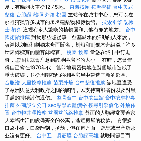
易，有幾列火車從12.45起。
東海按摩
按摩學徒
台中美式
整復
台胞證 雄獅
外燴 桃園
主站停在城市中心，您可以在
那裡狩獵許多城市的著名建築物和博物館。
搜索引擎
記帳
士 初會
這裡有令人驚嘆的植物園和其他有趣的地方。
台中
國術館推薦
對於那些想從事一些基於水的活動的人來說，
該湖以划船和劃獨木舟而聞名，划船和劃獨木舟組織了許多
世界錦標賽的體育錦標賽。
桃園 按摩
當您在城市中行走
時，您很快就會注意到該地區房屋的大小。 有時，您會覺
得自己會在1970年代，當時地震密集地在幾個城市造成了
重大破壞，並從周圍殘酷的街區房屋中建造了新的郊區。
台胞證
大里按摩推薦
苗栗外燴
台中整復推薦
該地區遭受
了歐洲與意大利政府之間的戰鬥，以支持南部省份以及對黑
手黨的持續討價還價。
整骨台中
台中養生館
台中按摩排毒
推薦
外商設立公司
seo點擊軟體價格
搜尋引擎優化
外燴佈
置
台中輕井澤按摩
益園益筋絡推拿
外面的人類經常覆蓋家
人幸福生活的設備齊全的公寓，逃避房屋的稅款。 有很多
口袋小偷，口袋雕刻，搶劫，但在這方面，羅馬或巴塞羅那
並沒有更好。
台中五十肩筋膜
台胞證高雄
就晚間節目而