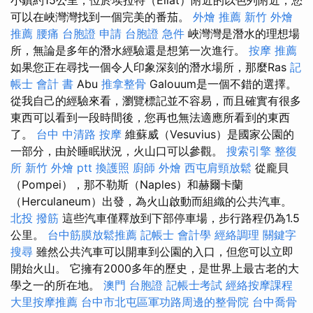
可以在峽灣灣找到一個完美的番茄。
外燴 推薦
新竹 外燴
推薦
腰痛
台胞證 申請
台胞證 急件
峽灣灣是潛水的理想場
所，無論是多年的潛水經驗還是想第一次進行。
按摩 推薦
如果您正在尋找一個令人印象深刻的潛水場所，那麼Ras
記
帳士 會計 書
Abu
推拿整骨
Galouum是一個不錯的選擇。
從我自己的經驗來看，瀏覽標記並不容易，而且確實有很多
東西可以看到一段時間後，您再也無法適應所看到的東西
了。
台中 中清路 按摩
維蘇威（Vesuvius）是國家公園的
一部分，由於睡眠狀況，火山口可以參觀。
搜索引擎
整復
所
新竹 外燴 ptt
換護照
廚師 外燴
西屯肩頸放鬆
從龐貝
（Pompei），那不勒斯（Naples）和赫爾卡蘭
（Herculaneum）出發，為火山啟動而組織的公共汽車。
北投 撥筋
這些汽車僅釋放到下部停車場，步行路程仍為1.5
公里。
台中筋膜放鬆推薦
記帳士 會計學
經絡調理
關鍵字
搜尋
雖然公共汽車可以開車到公園的入口，但您可以立即
開始火山。 它擁有2000多年的歷史，是世界上最古老的大
學之一的所在地。
澳門 台胞證
記帳士考試
經絡按摩課程
大里按摩推薦
台中市北屯區軍功路周邊的整骨院
台中喬骨