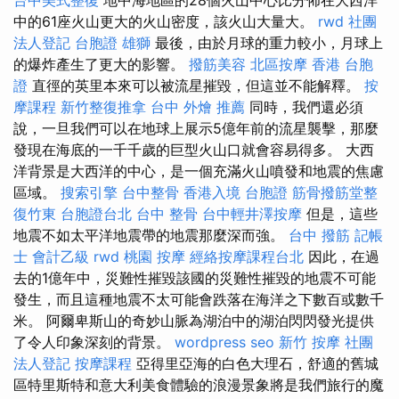
中的61座火山更大的火山密度，該火山大量大。
rwd
社團
法人登記
台胞證 雄獅
最後，由於月球的重力較小，月球上
的爆炸產生了更大的影響。
撥筋美容
北區按摩
香港 台胞
證
直徑的英里本來可以被流星摧毀，但這並不能解釋。
按
摩課程
新竹整復推拿
台中 外燴 推薦
同時，我們還必須
說，一旦我們可以在地球上展示5億年前的流星襲擊，那麼
發現在海底的一千千歲的巨型火山口就會容易得多。 大西
洋背景是大西洋的中心，是一個充滿火山噴發和地震的焦慮
區域。
搜索引擎
台中整骨
香港入境 台胞證
筋骨撥筋堂整
復竹東
台胞證台北
台中 整骨
台中輕井澤按摩
但是，這些
地震不如太平洋地震帶的地震那麼深而強。
台中 撥筋
記帳
士 會計乙級
rwd
桃園 按摩
經絡按摩課程台北
因此，在過
去的1億年中，災難性摧毀該國的災難性摧毀的地震不可能
發生，而且這種地震不太可能會跌落在海洋之下數百或數千
米。 阿爾卑斯山的奇妙山脈為湖泊中的湖泊閃閃發光提供
了令人印象深刻的背景。
wordpress seo
新竹 按摩
社團
法人登記
按摩課程
亞得里亞海的白色大理石，舒適的舊城
區特里斯特和意大利美食體驗的浪漫景象將是我們旅行的魔