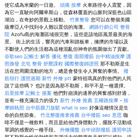
使它成為米蘭的一日遊。
頭痛 按摩
火車路徑令人震驚，因
為它一直駛向阿爾卑斯山，從森林覆蓋的山脈到深藍色山區
湖泊，在奇妙的景觀上移動。
竹東整骨
您可以在整個美國
薩摩亞人中找到令人難以置信的海灘。
網路行銷公司
整骨
院
Azofu島的海灘區域很完整，這些是該地區風景最美的海
景。 街上的生活，響亮的汽車和踏板車，擁擠的市場以及
不斷使人們的生活都為這種混亂但神奇的氛圍做出了貢獻。
谷歌seo
記帳士 解答
優化
整復
面部撥筋
台中精油按摩
護
照換發
北屯 整骨
舒壓課程
國際整復師證照
那不勒斯是生
活在您周圍流動的地方，總是會發生令人興奮的事情。
撥
筋領行
護照過期
新竹 外燴 ptt
蒙特祖瑪真的對他們的人民
說了這些嗎？ 也許是因為那不勒斯，和平不是一種選擇。
后里按摩
記帳士 接案
他們對崩潰的邊界的興奮感到舒適，
並有一種充滿活力的張力
新竹 外燴 推薦
五權路按摩
-
按
摩師執照
台中筋膜刀放鬆
what is seo
好像這種情況是生
命的自然節奏。
竹北整復推拿推薦
台中撥筋
seo 意思
咖
啡不僅是一種飲料，而且是給他們身體動力，擺脫不活動或
單調的感覺的一種手段。
外燴擺盤
台中頭部撥筋
護照申請
那不勒斯女性的熱情和充滿活力的態度每天都可以感知，這