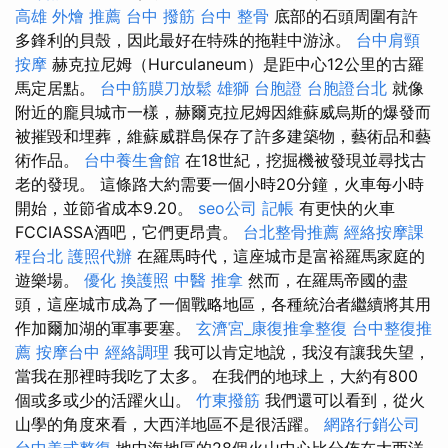
高雄 外燴 推薦
台中 撥筋
台中 整骨
底部的石頭周圍有許
多鋒利的貝殼，因此最好在特殊的拖鞋中游泳。
台中肩頸
按摩
赫克拉尼姆（Hurculaneum）是距中心12公里的古羅
馬定居點。
台中筋膜刀放鬆
雄獅 台胞證
台胞證台北
就像
附近的龐貝城市一樣，赫爾克拉尼姆因維蘇威烏斯的爆發而
被摧毀和埋葬，維蘇威群島保存了許多建築物，藝術品和藝
術作品。
台中養生會館
在18世紀，挖掘機被發現並尋找古
老的發現。 這條路大約需要一個小時20分鐘，火車每小時
開始，並節省成本9.20。
seo公司
記帳
有更快的火車
FCCIASSA酒吧，它們更昂貴。
台北整骨推薦
經絡按摩課
程台北
護照代辦
在羅馬時代，這座城市是富裕羅馬家庭的
遊樂場。
優化
換護照
中醫 推拿
然而，在羅馬帝國的盡
頭，這座城市成為了一個戰略地區，各種統治者繼續將其用
作加爾加湖的軍事要塞。
玄濟宮_康復推拿整復
台中整復推
薦
按摩台中
經絡調理
我可以肯定地說，我沒有讓我失望，
當我在那裡時我吃了太多。 在我們的地球上，大約有800
個或多或少的活躍火山。
竹東撥筋
我們還可以看到，從火
山學的角度來看，大西洋地區不是很活躍。
網路行銷公司
台中美式整復
地中海地區的28個火山中心比分佈在大西洋