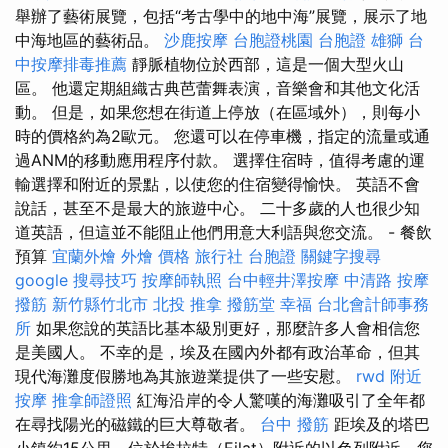
舉辦了藝術展覽，包括“考古學中的地中海”展覽，展示了地
中海地區的藝術品。
沙鹿按摩
台胞證桃園
台胞證 雄獅
台
中按摩排毒推薦
靜脈植物位於西部，這是一個大型火山
區。 他還定期組織古典芭蕾舞表演，音樂會和其他文化活
動。 但是，如果您想在街道上停放（在區域外），則每小
時的價格約為2歐元。 您還可以在停車機，指定的流量或通
過ANM的移動應用程序付款。 選擇住宿時，值得考慮的運
輸選擇和附近的景點，以使您的住宿變得愉快。 英語不會
說話，甚至不是最大的旅遊中心。 二十多歲的人也很少知
道英語，但這並不能阻止他們用意大利語與您交流。 - 餐飲
預算
宜蘭外燴
外燴 價格
旅行社 台胞證
關鍵字搜尋
google 搜尋技巧
按摩師執照
台中輕井澤按摩
中清路 按摩
撥筋 新竹縣竹北市
北投 推拿
撥筋堂 幸福
台北會計師事務
所
如果您說的英語比基本級別更好，那麼許多人會相信您
是美國人。 不幸的是，埃及在國內外都有政治革命，但其
現代海灘度假勝地為其旅遊業提供了一些安慰。
rwd
附近
按摩
推拿師證照
紅海沿岸的令人驚嘆的海灘吸引了全年都
在尋找陽光的磁鐵的巨大尊敬者。
台中 撥筋
距埃及的塔巴
小鎮約15公里，位於埃拉特（Eilat）附近的以色列附近，您