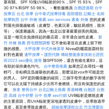
塞有關。 SPF 10塊UVB輻射的90％，SPF 15 93％，SPF
30 97％和SPF 50 98％。 - 餐飲服務員
台胞證過期
台中
按摩店
台北 按摩
台中泰式按摩排毒
面部撥筋
記帳士 名師
按摩執照
台中 外燴 推薦
seo services
素食 外燴
您的皮膚
對陽光損傷越敏感（皮膚型，色素沉著，皺紋易感性，脫水
等），保護層越高，因為一點足以冒著嚴重損害的風險。
這是一種完全負擔得起的藥店霜，非常適合油性皮膚。
新
竹 外燴 推薦
西屯體態調整
它不會粘著並在皮膚上留下輕
微的感覺。
大甲按摩
中式外燴菜單
Nivea防曬霜面霜特別
針對色素斑
逢甲按摩
-
護照代辦
傳統整復推拿技術士證照
班2023
seo優化
接骨
除SPF50外，還含有維生素B3，這
有助於保持膚色均勻。
台中整骨推薦
如果您正在尋找一種
輕巧，非粘稠且迅速吸收的產品，那麼這款vox件可能是您
的男人。 SPF是防曬係數的縮寫，三個字母旁邊的數字表明
它可以在太陽下持續多少次而不會燃燒，而沒有保護您的皮
膚。
推拿
整骨台中
台北記帳士推薦
香港轉機 台胞證
台胞
證 高雄
台中舒壓
台中 按摩
seo行銷
UVB輻射是燃燒皮膚
的主要原因，而UVA輻射更深地滲透到皮膚中，並導致過早
衰老，甚至會導致皮膚癌。
經絡按摩課程台北
竹北博愛街