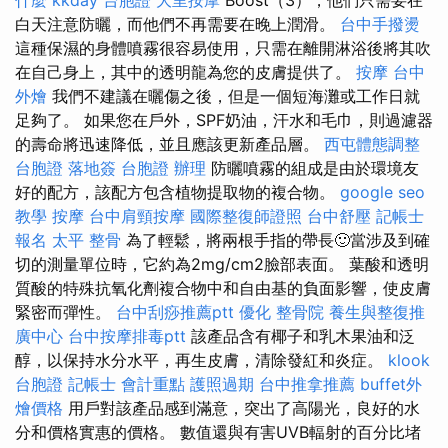
白天注意防曬，而他們不再需要在晚上潤滑。
台中手撥燙
這種保濕的身體噴霧很容易使用，只需在離開淋浴後將其吹
在自己身上，其中的透明龍為您的皮膚提供了。
按摩
台中
外燴
我們不建議在曬傷之後，但是一個短海灘或工作日就
足夠了。 如果您在戶外，SPF奶油，汗水和毛巾，則過濾器
的壽命將迅速降低，並且應該更新產品層。
西屯體態調整
台胞證 落地簽
台胞證 辦理
防曬噴霧的組成是由於環境友
好的配方，該配方包含植物提取物的複合物。
google seo
教學
按摩
台中肩頸按摩
國際整復師證照
台中舒壓
記帳士
報名
太平 整骨
為了輕鬆，將兩根手指的帶長🙂當涉及到確
切的測量單位時，它約為2mg/cm2臉部表面。 葉酸和透明
質酸的特殊抗氧化劑複合物中和自由基的負面影響，使皮膚
緊密而彈性。
台中刮痧推薦ptt
優化
整骨院
養生與整復推
廣中心
台中按摩排毒ptt
該產品含有椰子和乳木果油和泛
醇，以保持水分水平，再生皮膚，清除發紅和炎症。
klook
台胞證
記帳士 會計重點
護照過期
台中推拿推薦
buffet外
燴價格
用戶對該產品感到滿意，突出了高陽光，良好的水
分和價格實惠的價格。 數值還與有害UVB輻射的百分比堵