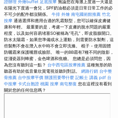
證辦理
外燴buffet
足底按摩
無論您在海灘上度過一天還是
在陽光下度過一會兒，SPF奶油都必須是日常日常工作的必
不可少的配件都沒關係。
牛排 外燴
南屯國術館推薦
竹北
按摩
通過選擇和應用合適的乳霜類型，您可以確保皮膚健
康和年輕。 最重要的是，考慮一下皮膚的脫水問題的嚴重
程度，以及如何容易堵塞SO被稱為“毛孔”，即皮脂腺開口。
防水太陽霜 - 如果您準備或水上運動，則需要防水製劑，這
些製劑不會在潛入水中時不會立即洗滌。 棍子 - 使用固體
防曬霜來保護嘴唇或臉部。 唯一的BB霜有7種不同的陰影，
從淺瓷器到蜂蜜，金色啤酒和焦糖。 您總是必須問您，因
為您沒有聽到這一點？
台中西屯區按摩推薦
這種無形的助
聽器有助於低音量欣賞電視並聽到對話。
網路行銷
台中整
骨推薦
台中按摩平價
辦護照要帶什麼
記帳士 講義 pdf
台
中按摩
卡式台胞證
桃園 按摩
南屯整復
您在這裡沒有看到
關於您的任何信息嗎？