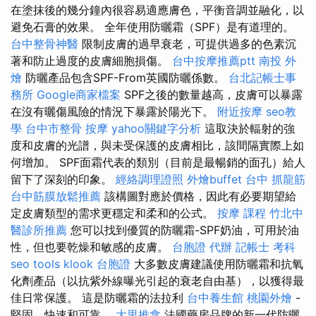
在塗抹後的幾分鐘內很容易適應膚色，平衡音調並融化，以
避免石膏的效果。 全年使用防曬霜（SPF）是有道理的。
台中整骨神醫
限制皮膚的過早衰老，可提供過多的色素沉
著和防止過度的皮膚細胞損傷。
台中按摩推薦ptt
南投 外
燴
防曬產品包含SPF-From英國防曬係數。
台北記帳士事
務所
Google商家檔案
SPF之後的數量越高，皮膚可以暴露
在沒有曬傷風險的情況下暴露於陽光下。
附近按摩
seo教
學
台中市整骨
按摩
yahoo關鍵字分析
這取決於輻射的強
度和皮膚的光譜，與未受保護的皮膚相比，該間隔實際上如
何增加。 SPF面霜代表的類別（目前是最暢銷的面孔）給人
留下了深刻的印象。
經絡調理證照
外燴buffet
台中 抓龍筋
台中筋膜放鬆推薦
該構圖對應於價格，因此有必要期望給
定皮膚類型的需求更穩定和柔和的公式。
按摩 課程
竹北中
醫診所推薦
您可以找到優質的防曬霜-SPF奶油，可用於油
性，但也要乾燥和敏感的皮膚。
台胞證 代辦
記帳士 考科
seo tools
klook 台胞證
大多數皮膚建議使用防曬霜和抗氧
化劑產品（以抗紫外線曝光引起的衰老自由基），以獲得最
佳日常保護。 這是防曬霜的法拉利
台中養生館
桃園外燴
-
堅固，快速和可靠。
大里推拿
法國藥房品牌的新一代防曬