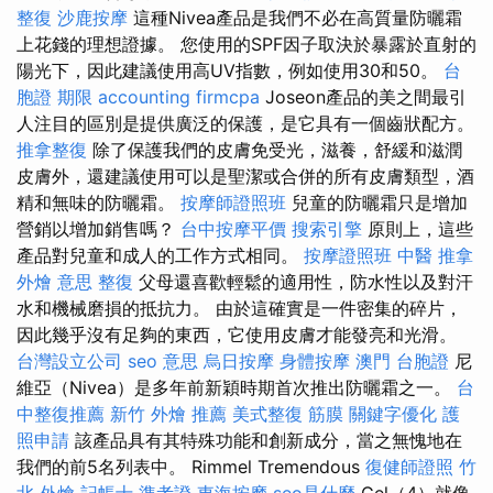
整復
沙鹿按摩
這種Nivea產品是我們不必在高質量防曬霜
上花錢的理想證據。 您使用的SPF因子取決於暴露於直射的
陽光下，因此建議使用高UV指數，例如使用30和50。
台
胞證 期限
accounting firmcpa
Joseon產品的美之間最引
人注目的區別是提供廣泛的保護，是它具有一個齒狀配方。
推拿整復
除了保護我們的皮膚免受光，滋養，舒緩和滋潤
皮膚外，還建議使用可以是聖潔或合併的所有皮膚類型，酒
精和無味的防曬霜。
按摩師證照班
兒童的防曬霜只是增加
營銷以增加銷售嗎？
台中按摩平價
搜索引擎
原則上，這些
產品對兒童和成人的工作方式相同。
按摩證照班
中醫 推拿
外燴 意思
整復
父母還喜歡輕鬆的適用性，防水性以及對汗
水和機械磨損的抵抗力。 由於這確實是一件密集的碎片，
因此幾乎沒有足夠的東西，它使用皮膚才能發亮和光滑。
台灣設立公司
seo 意思
烏日按摩
身體按摩
澳門 台胞證
尼
維亞（Nivea）是多年前新穎時期首次推出防曬霜之一。
台
中整復推薦
新竹 外燴 推薦
美式整復 筋膜
關鍵字優化
護
照申請
該產品具有其特殊功能和創新成分，當之無愧地在
我們的前5名列表中。 Rimmel Tremendous
復健師證照
竹
北 外燴
記帳士 準考證
東海按摩
seo是什麼
Gel（4）就像