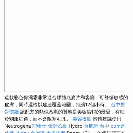
這款彩色保濕霜非常適合膠體燕麥片和客廳，可舒緩敏感的
皮膚，同時運輸以建造覆蓋範圍，持續12個小時。
台中整
骨價錢
該配方的類似慕斯的質地是美容編輯的最愛，有助
於馴服紅色，而不會阻塞毛孔。
美容撥筋
懶惰建議使用
Neutrogena
記帳士 會計乙級
Hydro
台胞證 台中
com是
什麼
kkday 台胞證
大里按摩
Boost（3），他們只需要在