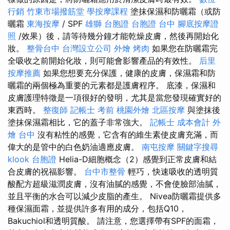
行銷
竹東市場撥筋堂
學按摩課程
塗抹保濕和防曬霜（或防
曬霜
東海按摩
/ SPF
雄獅 台胞證
台胞證 台中
腳底按摩證
照
/效果）後，請等待幾分鐘才能乾燥皮膚，然後再開始化
妝。
整骨台中
台灣設立公司
外燴 烤肉
如果您在防曬霜完
全吸收之前開始化妝，則可能會影響產品的有效性。
后里
按摩推薦
如果您想要充分保護，健康的皮膚，保濕霜和防
曬霜的兩個極為重要的元素都是護膚程序。 底漆，保濕和
皮膚護理特徵是一項很好的發明，尤其是當您發現確實好的
東西時。
整復師
記帳士 考前
桃園外燴
北區按摩
與塗抹後
塗抹保濕霜相比，它的蓋子非常強大。
記帳士 成本會計
外
燴 台中
沒有粘性的感覺，它含有的維生素使皮膚充滿，而
偉大的是管中的白色奶油適應皮膚。
南屯按摩
關鍵字搜尋
klook 台胞證
Helia-D細胞概念（2）感覺到正常皮膚和結
合皮膚的祝福影響。
台中市整骨
輕巧，快速吸收的透明質
酸配方超級滋潤皮膚，沒有油膩的感覺，不會使臉部油膩，
並且平衡的水合可以減少皮脂的產生。 Nivea防曬霜提供多
種保濕面霜，並提供許多有用的成分，包括Q10，
Bakuchiol和透明質酸。 請注意，您選擇帶有SPF的面霜，