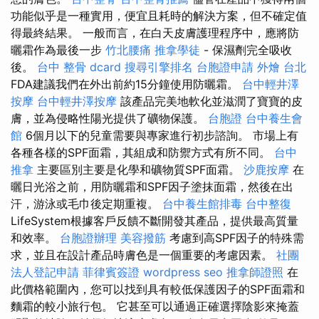
功能似乎是一種實用，便宜且耗時的解決方案，但不確定值
得最終結果。 一般而言，在白天皮膚護理程序中，應將防
曬霜作為最後一步
竹北腰痛
推拿學徒
- 保濕劑完全吸收
後。
台中 整骨 dcard
搜尋引擎排名
台胞證申請
外燴 台北
FDA建議我們在外出前約15分鐘使用防曬霜。
台中輕井澤
按摩
台中輕井澤按摩
該產品完美地軟化並滋潤了寶寶的皮
膚，並為侵略性陽光提供了礦物保護。
台胞證
台中養生會
館
6個月以下的兒童需要與專家進行初步諮詢。 市場上有
各種各樣的SPF面霜，其組成和防禦方式有所不同。
台中
推拿
主要區別主要是化學和礦物質SPF面霜。
沙鹿按摩
在
曬日光浴之前，用防曬霜和SPF因子塗抹面霜，然後在出
汗，游泳或毛巾後定期重複。
台中養生館排毒
台中整復
LifeSystem根據客戶反饋不斷開發其產品，提供最高質量
和效率。
台胞證辦理
美容撥筋
考慮到高SPF因子的特殊需
求，並且在設計產品時膚色是一個重要的考慮因素。
社團
法人登記申請
菲律賓簽證
wordpress seo
推拿師證照
在
此價格範圍內，您可以找到具有較低保護因子的SPF面霜和
麵霜的較小旅行包。 它甚至可以通過正確選擇陰影來掩蓋