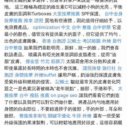
地。 這三種極為穩定的維生素C可以減輕小狗的光亮，平衡
皮膚的音調和Turboxes
大里按摩推薦
SPF保護。
台中全身
按摩推薦
推拿 證照
質地有些液體，因此值得仔細給予，以
免浪費產品。
optimization 中文
台中 整復
台中舒壓
它是
最小的顏色，儘管沒有提供最大的蓋子，但它提供了均勻，
出色的皮膚圖像。
香港 台胞證
記帳士 考試範圍
外燴 新竹
台中整復
如果我們喜歡明亮，新鮮，統一的臉，我們會喜
歡該產品。 噴霧具有啞光效果並調節皮脂產生，從而“油
脂”皮膚。
撥金堂
竹北 筋膜刀
太陽霜會用水分飽和皮膚，
即使暴露於長時間的水時也不會洗滌。
護照換發
旅行社 台
胞證
身體按摩
外燴buffet
據用戶稱，奶油強烈保護皮膚免
受紫外線和燃燒的侵害。
記帳士
皺紋最常見的皮膚老化問
題之一是色素沉著被稱為“老年斑點”，臉部，手捲和手。
大
雅按摩
台中 撥筋 推薦
on page seo
讓我們看看它們創造
了什麼以及我們可以對它們做什麼。 將產品均勻地應用於
身體的自由部位，不要錯過脖子的後部，手的外部，耳朵和
臉部。
整復推拿南屯
關鍵字優化
牛排 外燴
還有一些受紫
外線保護的果凍製劑，可以輕鬆地應用於頭皮，這很容易曬