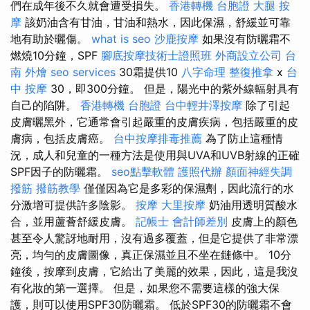
們在成年後不久就會遭受損失。
香港轉機 台胞證
大腿 按
摩
該奶油含有甘油，甘油和熱水，因此保濕，舒緩並可靠
地有助於曬傷。
what is seo
沙鹿按摩
如果沒有防曬霜不
燃燒10分鐘，SPF
腳底按摩技術士證照班
外商設立公司
台
南 外燴
seo services
30霜提供10
八字命理 整復推拿
x
台
中 按摩
30，即300分鐘。 但是，陽光中的紫外線輻射具有
自己的陷阱。
香港轉機 台胞證
台中輕井澤按摩
除了引起
皮膚曬黑外，它通常會引起嚴重的皮膚疾病，包括嚴重的皮
膚病，包括皮膚癌。
台中按摩排毒推薦
為了防止這種情
況，成人和兒童的一種方法是使用與UVA和UVB射線的正確
SPF因子的防曬霜。
seo點擊軟體
護照代辦
顏面神經失調
撥筋
撥筋教學
僅僅因為它是多彩的保濕劑，因此流行的水
分激增可提供許多陰影。
按摩
大里按摩
奶油用透明質酸水
合，並用蘆薈舒緩皮膚。
記帳士 會計師差別
皮膚上的顏色
甚至令人驚訝地耐用，沒有過多覆蓋，但是它提供了非常漂
亮，均勻的皮膚圖像，真正保濕並且不坐在鏈條中。 10分
鐘後，按摩到皮膚，它給出了美麗的效果，因此，這是我沒
有化妝的第一選擇。 但是，如果您不需要這樣的強大保
護，則可以使用SPF30防曬霜。 低於SPF30的防曬霜不會