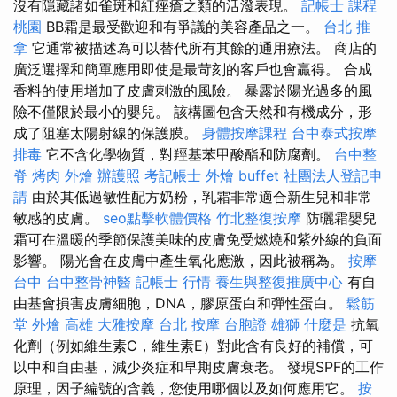
沒有隱藏諸如雀斑和紅痤瘡之類的活潑表現。
記帳士 課程
桃園
BB霜是最受歡迎和有爭議的美容產品之一。
台北 推
拿
它通常被描述為可以替代所有其餘的通用療法。 商店的
廣泛選擇和簡單應用即使是最苛刻的客戶也會贏得。 合成
香料的使用增加了皮膚刺激的風險。 暴露於陽光過多的風
險不僅限於最小的嬰兒。 該構圖包含天然和有機成分，形
成了阻塞太陽射線的保護膜。
身體按摩課程
台中泰式按摩
排毒
它不含化學物質，對羥基苯甲酸酯和防腐劑。
台中整
脊
烤肉 外燴
辦護照
考記帳士
外燴 buffet
社團法人登記申
請
由於其低過敏性配方奶粉，乳霜非常適合新生兒和非常
敏感的皮膚。
seo點擊軟體價格
竹北整復按摩
防曬霜嬰兒
霜可在溫暖的季節保護美味的皮膚免受燃燒和紫外線的負面
影響。 陽光會在皮膚中產生氧化應激，因此被稱為。
按摩
台中
台中整骨神醫
記帳士 行情
養生與整復推廣中心
有自
由基會損害皮膚細胞，DNA，膠原蛋白和彈性蛋白。
鬆筋
堂
外燴 高雄
大雅按摩
台北 按摩
台胞證 雄獅
什麼是
抗氧
化劑（例如維生素C，維生素E）對此含有良好的補償，可
以中和自由基，減少炎症和早期皮膚衰老。 發現SPF的工作
原理，因子編號的含義，您使用哪個以及如何應用它。
按