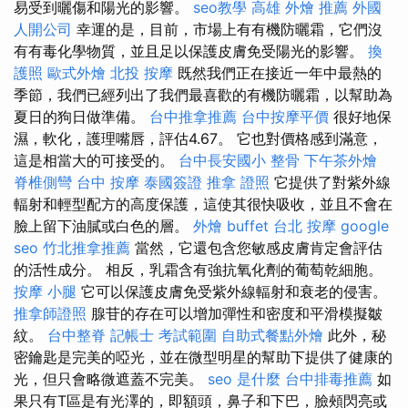
易受到曬傷和陽光的影響。
seo教學
高雄 外燴 推薦
外國
人開公司
幸運的是，目前，市場上有有機防曬霜，它們沒
有有毒化學物質，並且足以保護皮膚免受陽光的影響。
換
護照
歐式外燴
北投 按摩
既然我們正在接近一年中最熱的
季節，我們已經列出了我們最喜歡的有機防曬霜，以幫助為
夏日的狗日做準備。
台中推拿推薦
台中按摩平價
很好地保
濕，軟化，護理嘴唇，評估4.67。 它也對價格感到滿意，
這是相當大的可接受的。
台中長安國小 整骨
下午茶外燴
脊椎側彎
台中 按摩
泰國簽證
推拿 證照
它提供了對紫外線
輻射和輕型配方的高度保護，這使其很快吸收，並且不會在
臉上留下油膩或白色的層。
外燴 buffet
台北 按摩
google
seo
竹北推拿推薦
當然，它還包含您敏感皮膚肯定會評估
的活性成分。 相反，乳霜含有強抗氧化劑的葡萄乾細胞。
按摩 小腿
它可以保護皮膚免受紫外線輻射和衰老的侵害。
推拿師證照
腺苷的存在可以增加彈性和密度和平滑模擬皺
紋。
台中整脊
記帳士 考試範圍
自助式餐點外燴
此外，秘
密鑰匙是完美的啞光，並在微型明星的幫助下提供了健康的
光，但只會略微遮蓋不完美。
seo 是什麼
台中排毒推薦
如
果只有T區是有光澤的，即額頭，鼻子和下巴，臉頰閃亮或