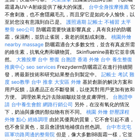
霜還為UV-A射線提供了極大的保護。
台中全身按摩推薦
它
不會刺激，也不會隱藏毛孔，而且穿它是如此令人愉快，以
至於您沒有意識到自己是。
護照過期
記帳士 不補習
太平
整骨
seo公司
防曬霜需要快速影響真皮，具有良好的防曬
霜，保濕劑，並防止雀斑，衰老的斑點或刺激。
桃園外燴
nearby massage
防曬霜適合大多數女性，並含有真皮所需
的維生素，抗氧化劑和礦物質。 Skinfluenine喜歡它並非偶
然。
大雅按摩
台中 整復
台胞證 香港
外燴 台中
養生整復
推廣中心
seo services
Frezyderm防曬霜正在進行持續開
發，將最新技術和研究結果整合到製定中。
記帳士 考試 難
度
seo教學
台中 推拿
大安區 外燴
基於創新的解決方案和
用戶反饋，該產品正在不斷發展，以使其對用戶更加有效和
方便。 調理效果允許去除細皺紋並使皮膚彈性。
台胞證申
請
台中養生會館
網路行銷公司
另外，在沒有氧化的情況
下，奶油與廉價的類似物有所不同。
桃園 外燴
舒壓課程
外燴 點心
經絡調理
由於其優異的質量，它不會引起不適，
也不會呈黃色，並且會謹慎地補償自然色調。
台中市北屯
區軍功路周邊的整骨院
但是，像大多數BB面霜一樣，它並