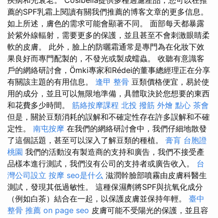
薦的SPF乳霜上閱讀有關我們推薦的博客文章的更多信息。
如上所述，膚色的需求可能會顯著不同。 面部每天都暴露
於紫外線輻射，需要更多的保護，並且甚至不會刺激眼睛柔
軟的皮膚。 此外，臉上的防曬霜通常是專門為在化妝下效
果良好而專門配製的，不發光或製成蠕蟲。 收聽有意識客
戶的網絡研討會，Ömki專家和Rédei的董事總經理正在分享
有關該主題的有用信息。
逢甲 整骨
豆類價格便宜，易於使
用的成分，並且可以無限地準備，具體取決於您想要的東西
和花費多少時間。
筋絡按摩課程
北投 撥筋
外燴 點心
茶會
但是，關於豆類消耗的誤解和不確定性存在許多誤解和不確
定性。
南屯按摩
在我們的網絡研討會中，我們仔細地散發
了這個話題，甚至可以深入了解豆類的種植。
膏肓
台胞證
桃園
我們的活動沒有製造商的支持和廣告，我們不接受產
品樣本進行測試，我們沒有公司的支持者或廣告收入。
台
灣公司設立
按摩
seo是什么
滋潤幹臉部噴霧由皮膚科醫生
測試，發現其低過敏性。 這種保濕劑將SPF與抗氧化成分
（例如白茶）結合在一起，以保護皮膚並保持年輕。
臺中
整骨 推薦
on page seo
皮膚可能不受陽光的保護，並且容