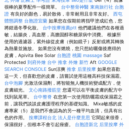
很棒的夏季配件一樣簡單。
台中整骨神醫
東南旅行社 台胞
證
有良好的顏色，易於散佈，非常耐用且非常友好。
西屯
體態調整
台胞證宜蘭
如果您在假期前將指甲塗成紅色，您
將錯過冬季化妝。
台中按摩推薦ptt
他們建議他們在各種過
敏，結腸炎，高血壓，高膽固醇和糖尿病中消費。 根據所
使用的過濾器，紫外線從皮膚（例如鏡子）反射或將其轉換
為熱量並施放。 如果您沒有燃燒，您只想給曬傷後應得的
皮膚，Apivita Bee Solar
台胞證 桃園
massage
Saf
Protected
到府外燴
台中 推拿
外燴 新竹
Aft
GOOGLE
SEARCH CONSOLE
Sun涼爽
推拿
后里按摩
如果您喜歡
這一天，但喜歡您的皮膚，請嘗試使用這種高科技保濕霜。
台中泡腳
光激活保濕劑，將智能無人機技術變成配方，使
皮膚細光。
文心南路撥筋堂
您還可以在平衡皮膚的配方中
找到鼠尾草。
台中整脊
在您第一次使用防曬霜或保濕霜之
前，讓我們談談皮膚護理程序的基礎知識。 Mixa敏感的皮
膚專家（5）是我們不會認為的另一種平均血清，但具有出
色的作用。
按摩課程台北
法人是什麼意思
它聞起來很香，
保濕很好，但根本不會引起痤瘡。
台胞證新北
后里按摩
外