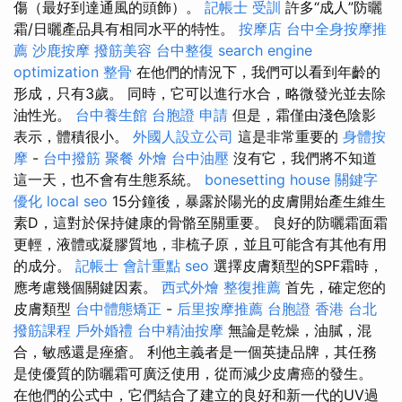
傷（最好到達通風的頭飾）。
記帳士 受訓
許多“成人”防曬
霜/日曬產品具有相同水平的特性。
按摩店
台中全身按摩推
薦
沙鹿按摩
撥筋美容
台中整復
search engine
optimization
整骨
在他們的情況下，我們可以看到年齡的
形成，只有3歲。 同時，它可以進行水合，略微發光並去除
油性光。
台中養生館
台胞證 申請
但是，霜僅由淺色陰影
表示，體積很小。
外國人設立公司
這是非常重要的
身體按
摩
-
台中撥筋
聚餐 外燴
台中油壓
沒有它，我們將不知道
這一天，也不會有生態系統。
bonesetting house
關鍵字
優化
local seo
15分鐘後，暴露於陽光的皮膚開始產生維生
素D，這對於保持健康的骨骼至關重要。 良好的防曬霜面霜
更輕，液體或凝膠質地，非梳子原，並且可能含有其他有用
的成分。
記帳士 會計重點
seo
選擇皮膚類型的SPF霜時，
應考慮幾個關鍵因素。
西式外燴
整復推薦
首先，確定您的
皮膚類型
台中體態矯正
-
后里按摩推薦
台胞證 香港
台北
撥筋課程
戶外婚禮
台中精油按摩
無論是乾燥，油膩，混
合，敏感還是痤瘡。 利他主義者是一個英捷品牌，其任務
是使優質的防曬霜可廣泛使用，從而減少皮膚癌的發生。
在他們的公式中，它們結合了建立的良好和新一代的UV過