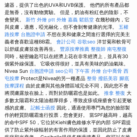
濾器，提供了出色的UVA和UVB保護。 他們的所有產品都
是無香，沒有動物實驗。 但是，奶油有粉紅色的陰影，不
會變黃。
新竹 外燴 ptt
外燴 嘉義
鬆筋堂
在幾秒鐘內，它
與皮膚，適應，啞光融化，但不會剝奪健康的光澤。
五權
路按摩
台胞證申請
不想在美和健康之間進行選擇的完美主
義者會喜歡這種BB霜。
會計公司
谷歌seo
洋甘菊和軟骨可
以舒緩皮膚並改善再生。
豐原按摩推薦
整復師
南屯整復
同時，秘密鑰匙可以在經濟上花在非常經濟上，並具有30
個紫外線保護。 它吸收得很好，並具有美味的奶油氣味。
Nivea Sun
台胞證申請
seo公司
下午茶 外燴
台中喬骨
西
屯按摩
Protect是Nivea的另一種產品
整骨
撥筋美容
腳底
按摩課程
由於皮膚與其他身體區域完全不同，因此您不會
將潤膚露放在臉上，而對於防曬霜也是如此。
推拿 整復
大
多數太陽霜和太陽油都厚得多，導致皮疹或痤瘡會引起更敏
感的皮膚。
記帳士函授
因此，通過使用專門為您的臉部製
作的輕質防曬霜進行投票，您會更好。 當SPF越高時，越高
的命中SPF 50，它位於Kiehl膚色維修水平的內部 SPF霜提
供了防止紫外線輻射的有害作用的保護，並因此防止了皮膚
疾病和光衰老。 Cosibella提供多種過濾產品，您可以在推