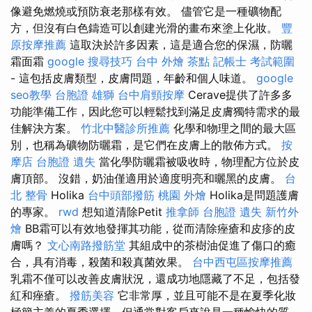
像避免燃燒或預防衰老那樣有效。 儘管它是一種礦物配
方，但沒有白色鑄造可以創建光滑的畫布來塗上化妝。
豐
原按摩推薦
這取決於許多因素，這是適合您的保濕，防曬
霜面霜
google 搜尋技巧
台中 外燴 茶點
記帳士 考試範圍
- 這包括皮膚類型，皮膚問題，年齡和個人味道。
google
seo教學
台胞證 雄獅
台中肩頸按摩
Cerave提供了許多多
功能準備工作，因此您可以輕鬆找到滿足皮膚獨特需求的最
佳解決方案。
竹北中醫診所推薦
化學和物理之間的最大區
別，也稱為礦物防曬霜，是它們在皮膚上的散佈方式。
按
摩店
台胞證 遺失
當化學防曬霜被吸收時，物理配方位於皮
膚頂部。 沒錯，奶油僅適用於適度明亮和曬黑的皮膚。
台
北 整骨
Holika
台中頭部撥筋
桃園 外燴
Holika是問題護膚
的專家。
rwd
想知道清除Petit
推拿師
台胞證 遺失
新竹外
燴
BB霜可以有效地發揮其功能，從而清除痤瘡和皮疹的皮
膚嗎？
文心南路撥筋堂
其組成中的茶樹油促進了傷口的癒
合，具有消毒，殺菌和殺真菌效果。
台中西屯區按摩推薦
乳霜不僅可以改善皮膚狀況，還成功地隱藏了不足，包括發
紅和痤瘡。
撥筋美容
它非常厚，並且可能不是在夏季化妝
極簡主義的夏季選擇，但通常對客戶來說是一種愉快的質