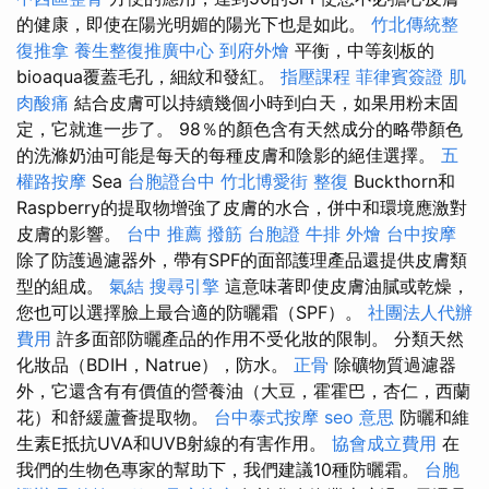
的健康，即使在陽光明媚的陽光下也是如此。
竹北傳統整
復推拿
養生整復推廣中心
到府外燴
平衡，中等刻板的
bioaqua覆蓋毛孔，細紋和發紅。
指壓課程
菲律賓簽證
肌
肉酸痛
結合皮膚可以持續幾個小時到白天，如果用粉末固
定，它就進一步了。 98％的顏色含有天然成分的略帶顏色
的洗滌奶油可能是每天的每種皮膚和陰影的絕佳選擇。
五
權路按摩
Sea
台胞證台中
竹北博愛街 整復
Buckthorn和
Raspberry的提取物增強了皮膚的水合，併中和環境應激對
皮膚的影響。
台中 推薦 撥筋
台胞證
牛排 外燴
台中按摩
除了防護過濾器外，帶有SPF的面部護理產品還提供皮膚類
型的組成。
氣結
搜尋引擎
這意味著即使皮膚油膩或乾燥，
您也可以選擇臉上最合適的防曬霜（SPF）。
社團法人代辦
費用
許多面部防曬產品的作用不受化妝的限制。 分類天然
化妝品（BDIH，Natrue），防水。
正骨
除礦物質過濾器
外，它還含有有價值的營養油（大豆，霍霍巴，杏仁，西蘭
花）和舒緩蘆薈提取物。
台中泰式按摩
seo 意思
防曬和維
生素E抵抗UVA和UVB射線的有害作用。
協會成立費用
在
我們的生物色專家的幫助下，我們建議10種防曬霜。
台胞