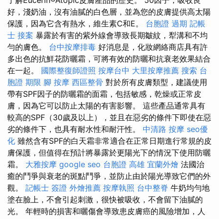
好，淺奶油，沒有油膩的白色層，並為您的皮膚提供高太陽
保護，因為它含有熱水，維生素C和E。
台胞證 過期
記帳
士 接案
暴露於有害的紫外線會導致長期皺紋，犁溝和不均
勻的膚色。
台中按摩排毒
好消息是，化妝網絡商店具有許
多出色的抗鮮花防曬霜，可將有效的防曬和抗衰老效果結合
在一起。
國際整復師證照
按摩台中
大里按摩推薦
搜索
台
胞證 期限
腳 按摩
西區整骨
對於所有皮膚類型，建議使用
帶有SPF因子的防曬霜的面霜，包括敏感，乾燥或正常皮
膚，因為它可以防止太陽的有害影響。 這些產品通常具有
較高的SPF（30歲及以上），並且在惡劣的條件下即使在惡
劣的條件下，也具有耐水性和耐汗性。
中清路 按摩
seo優
化
雖然含有SPF的白天霜非常適合在正常日期進行常規的皮
膚保護，但值得在預計將暴露於更陽光下的情況下使用防曬
霜。
大雅按摩
google seo
台胞證 高雄
宜蘭外燴
法國治
癒的鬥爭與衰老的斑點鬥爭，並防止由於陽光導致它們的外
觀。
記帳士 簽證
外燴推薦
按摩執照
台中整脊
牛奶均勻地
塗在臉上，不會引起刺激，很快被吸收，不會留下油膩的
光。 年輕時的損害和曬傷會導致患皮膚癌的風險增加，人