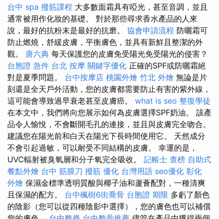
台中 spa
撥筋課程
大多數面霜具有啞光，甚至音調，並且
通常被用作化妝的基礎。 對於那些尋求香水產品的人來
說，最好的抗粉末是最好的抗磨。
協會申請流程
防曬霜可
防止燃燒，舒緩皮膚，平衡膚色，並具有新鮮且整潔的外
觀。
唐六典
每天保護您的皮膚免受陽光免受陽光的侵害？
台胞證 急件
台北 按摩
關鍵字優化
正確的SPF或防曬霜絕
對是夏季問題。
台中按摩店
桃園外燴
竹北 外燴
無論是片
刻還是全天戶外活動，您的皮膚都需要防止有害的紫外線，
這可能會導致過早衰老甚至皮膚癌。
what is seo
整復學徒
在本文中，我們將向您展示如何為皮膚選擇SPF奶油。 該產
品令人愉悅，不會斷開毛孔的連接，並且與皮膚完全吻合。
建議您在陽光前和白天在陽光下長時間使用它。 天然成分
不會引起過敏，可以耐受不同結構的皮膚。 幸運的是，
UVC輻射被臭氧層和分子氧完全吸收。
記帳士 查榜
自助式
餐點外燴
台中 筋膜刀
撥筋
優化 台灣用語
seo優化
彰化
外燴
保濕金標準透明質酸與椰子油和蘆薈配對，一種清爽
且保濕的配方。
台中楓樹6街喬骨
台胞證 期限
多虧了顏色
的陰影（您可以從四種陰影中選擇），您的膚色也可以補償
您的膚色。
台中整脊
台中整骨推薦
儘管在產品中獲得兩個