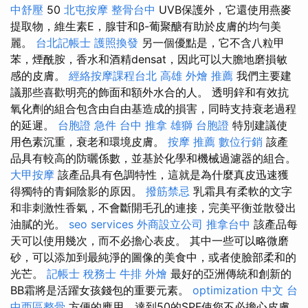
中舒壓
50
北屯按摩
整骨台中
UVB保護外，它還使用燕麥
提取物，維生素E，腺苷和β-葡聚醣有助於皮膚的均勻美
麗。
台北記帳士
護照換發
另一個優點是，它不含八粒甲
苯，煙酰胺，香水和酒精densat，因此可以大膽地磨損敏
感的皮膚。
經絡按摩課程台北
高雄 外燴 推薦
我們主要建
議那些喜歡明亮的飾面和額外水合的人。 透明鋅和有效抗
氧化劑的組合包含由自由基造成的損害，同時支持衰老過程
的延遲。
台胞證 急件
台中 推拿
雄獅 台胞證
特別建議使
用色素沉重，衰老和環境皮膚。
按摩 推薦
數位行銷
該產
品具有較高的防曬係數，並基於化學和機械過濾器的組合。
大甲按摩
該產品具有色調特性，這就是為什麼真皮迅速獲
得獨特的青銅陰影的原因。
撥筋禁忌
乳霜具有柔軟的文字
和非刺激性香氣，不會斷開毛孔的連接，完美平衡並散發出
油膩的光。
seo services
外商設立公司
推拿台中
該產品每
天可以使用幾次，而不必擔心表皮。 其中一些可以略微磨
砂，可以添加到最純淨的圖像的美食中，或者使臉部柔和的
光芒。
記帳士 稅務士
牛排 外燴
最好的亞洲傳統和創新的
BB霜將是活躍女孩錢包的重要元素。
optimization 中文
台
中西區整骨
方便的應用，達到50的SPF使您不必擔心皮膚