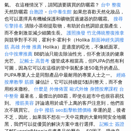
氣。 在這種情況下，請閱讀要購買的防曬霜？
台中 整復
天然防曬霜
台胞證
-
台中養生館
如果您喜歡天然化妝品，
也可以選擇具有機械保護和礦物質過濾器的防曬霜。
搜尋
引擎排名
清除小茶樹提取物，有助於自然調節皮脂產生，
而不會刺激並減少細菌生長。
護照換發
竹北傳統整復推拿
與競爭對手不同，霍利卡·霍利卡（Holika
顏面神經失調撥
筋
高雄 外燴 推薦
Holika）是適度的啞光，不像紙面罩。
台中按摩推薦
BB奶油只能去除油性光，但不會淡淡的健康
光芒。
記帳士 高普考
儘管成本相當高，但PUPA仍然有利
可圖，因為它可以在這樣的管中裝配多達50毫升的產品。
PUPA專業人士是同類產品中最耐用的專業人士之一。
經絡
按摩教學
筋膜
據估計，它可以持續從5點到整天，而不會
用粉末撒粉。
什麼是
外燴佈置
歐式外燴
身體按摩課程
台
中整骨
最著名，最傑出的BB霜，即使在超市中也很容易找
到。
撥筋美容
評論適用於成千上萬的客戶注意到，他們首
次不購買它。
台中 撥筋
seo點擊軟體價格
幸運的是，後者
不乏，因此，如果我不想在一天中花費的大量時間安全地曬
黑，我們可以從優質的解決方案中進行選擇。
記帳士 簽證
了解Eucerin®Atopic皮膚產品的歷史。 50因子，吸收良