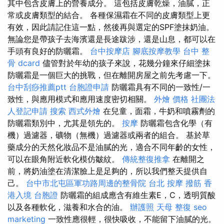
其中包含皮膚上的營養成分。 這包括皮膚乾燥，油膩，正
常或皮膚類型的結合。 各種保濕霜在不同的皮膚類型上更
有效，因此請記住這一點，然後再與選定的SPF塗抹奶油。
無論您是帶孩子去海濱還是長途跋涉，還是山息，都可以在
手頭有良好的防曬霜。
台中按摩店
腳底按摩教學
台中 整
骨 dcard
儘管對於年幼的孩子來說，花幾分鐘來仔細塗抹
防曬霜是一個巨大的挑戰，但在離開房屋之前先考慮一下。
台中刮痧推薦ptt
台胞證申請
防曬霜具有不同的一致性/一
致性，與應用模式和應用速度密切相關。
外燴 價格
社團法
人登記申請
搜索
西式外燴
在兒童，面霜，牛奶和噴霧劑的
防曬霜類別中，尤其是領先的。
按摩
防曬霜包含化學（有
機）過濾器，礦物（無機）過濾器或兩者的組合。 基於草
藥成分的天然化妝品不是油膩的光，適合不同年齡的女性，
可以在眼角附近軟化模仿皺紋。
傳統整復推拿
在離開之
前，將奶油塗在清潔臉上是足夠的，所以我們整天提供自
己。
台中市北屯區軍功路周邊的整骨院
台北 按摩
撥筋
香
港入境 台胞證
防曬霜的組成應含有維生素E，C，透明質酸
以及各種軟化，滋養和水合的油。
辦護照
天母 整復
seo
marketing
一致性應很輕，很快吸收，不能留下油膩的光。