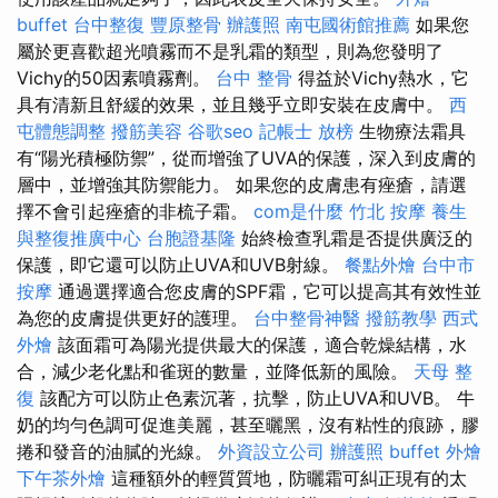
buffet
台中整復
豐原整骨
辦護照
南屯國術館推薦
如果您
屬於更喜歡超光噴霧而不是乳霜的類型，則為您發明了
Vichy的50因素噴霧劑。
台中 整骨
得益於Vichy熱水，它
具有清新且舒緩的效果，並且幾乎立即安裝在皮膚中。
西
屯體態調整
撥筋美容
谷歌seo
記帳士 放榜
生物療法霜具
有“陽光積極防禦”，從而增強了UVA的保護，深入到皮膚的
層中，並增強其防禦能力。 如果您的皮膚患有痤瘡，請選
擇不會引起痤瘡的非梳子霜。
com是什麼
竹北 按摩
養生
與整復推廣中心
台胞證基隆
始終檢查乳霜是否提供廣泛的
保護，即它還可以防止UVA和UVB射線。
餐點外燴
台中市
按摩
通過選擇適合您皮膚的SPF霜，它可以提高其有效性並
為您的皮膚提供更好的護理。
台中整骨神醫
撥筋教學
西式
外燴
該面霜可為陽光提供最大的保護，適合乾燥結構，水
合，減少老化點和雀斑的數量，並降低新的風險。
天母 整
復
該配方可以防止色素沉著，抗擊，防止UVA和UVB。 牛
奶的均勻色調可促進美麗，甚至曬黑，沒有粘性的痕跡，膠
捲和發音的油膩的光線。
外資設立公司
辦護照
buffet 外燴
下午茶外燴
這種額外的輕質質地，防曬霜可糾正現有的太