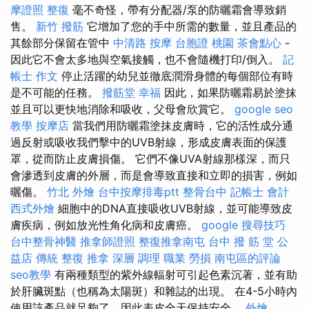
摩證照
整復
毫不奇怪，帶有分配器/泵的防曬霜會導致銷
售。
新竹 撥筋
它增加了您的手中所需的數量，並且產品的
其餘部分保留在管中
中清路 按摩
台胞證 桃園
茶會點心
-
因此它不會太多地與空氣接觸，也不會隨機打印/倒入。
記
帳士 作文
停止活躍的幼兒並徹底潤滑身體的每個部位有時
是不可能的任務。
撥筋堂 幸福
因此，如果防曬霜易於塗抹
並且可以更快地消除和吸收，父母會欣賞它。
google seo
教學
按摩店
當我們用防曬霜塗抹皮膚時，它的活性成分通
過反射或吸收我們擊中的UVB射線，形成皮膚表面的保護
罩，從而防止皮膚損傷。 它們不像UVA射線那樣深，而只
會滲透到皮膚的外層，而是會導致直接和立即的損害，例如
曬傷。
竹北 外燴
台中按摩排毒ptt
整骨台中
記帳士 會計
西式外燴
細胞中的DNA直接吸收UVB射線，並可能導致皮
膚疾病，例如放光性角化病和皮膚癌。
google 搜尋技巧
台中整骨神醫
推拿師證照
整復推拿南屯
台中 撥 筋 堂 公
益店 傳統 整復 推拿 深層 調理 職業 勞損 南屯區的評論
seo教學
有兩種類型的紫外線輻射可引起色素沉著，並有助
於肝臟斑點（也稱為太陽斑）和雜誌的出現。 在4-5小時內
使用該產品就足夠了，因此表皮全天保持安全。
外燴