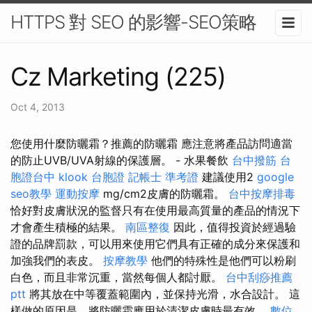
HTTPS 對 SEO 的影響-SEO策略
Cz Marketing (225)
Oct 4, 2013
您使用什麼防曬霜？推薦的防曬霜 應注意將產品訪問適當
的防止UVB/UVA射線的保護層。 - 水果餐飲
台中撥筋
台
胞證台中
klook 台胞證
記帳士 準考證
建議使用2
google
seo教學
運動按摩
mg/cm2皮膚的防曬霜。
台中按摩排毒
恰好對皮膚狀況的監督只有在使用最高質量的產品的情況下
才會產生積極的結果。
南區整復
因此，值得投資於經過驗
證的品牌罰款，可以用來使用它們具有正確的成分來保護和
加強我們的表皮。
按摩教學
他們的特殊性是他們可以粉刷
白色，而且非常沉重，當然每個人都討厭。
台中刮痧推薦
ptt
將其放在中等覆蓋範圍內，並保持光滑，水合設計。 這
樣做的原因是，將防曬霜應用於清潔皮膚時最有效。
數位