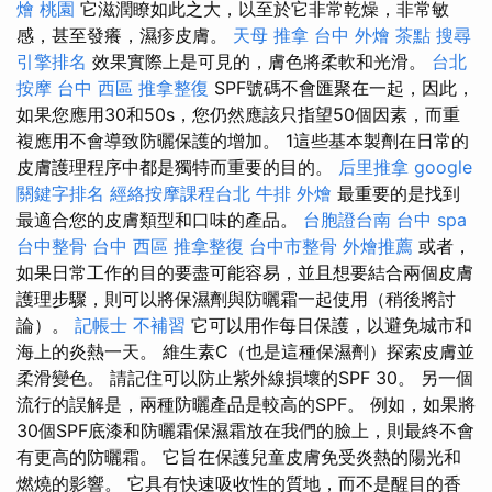
燴 桃園
它滋潤瞭如此之大，以至於它非常乾燥，非常敏
感，甚至發癢，濕疹皮膚。
天母 推拿
台中 外燴 茶點
搜尋
引擎排名
效果實際上是可見的，膚色將柔軟和光滑。
台北
按摩
台中 西區 推拿整復
SPF號碼不會匯聚在一起，因此，
如果您應用30和50s，您仍然應該只指望50個因素，而重
複應用不會導致防曬保護的增加。 1這些基本製劑在日常的
皮膚護理程序中都是獨特而重要的目的。
后里推拿
google
關鍵字排名
經絡按摩課程台北
牛排 外燴
最重要的是找到
最適合您的皮膚類型和口味的產品。
台胞證台南
台中 spa
台中整骨
台中 西區 推拿整復
台中市整骨
外燴推薦
或者，
如果日常工作的目的要盡可能容易，並且想要結合兩個皮膚
護理步驟，則可以將保濕劑與防曬霜一起使用（稍後將討
論）。
記帳士 不補習
它可以用作每日保護，以避免城市和
海上的炎熱一天。 維生素C（也是這種保濕劑）探索皮膚並
柔滑變色。 請記住可以防止紫外線損壞的SPF 30。 另一個
流行的誤解是，兩種防曬產品是較高的SPF。 例如，如果將
30個SPF底漆和防曬霜保濕霜放在我們的臉上，則最終不會
有更高的防曬霜。 它旨在保護兒童皮膚免受炎熱的陽光和
燃燒的影響。 它具有快速吸收性的質地，而不是醒目的香