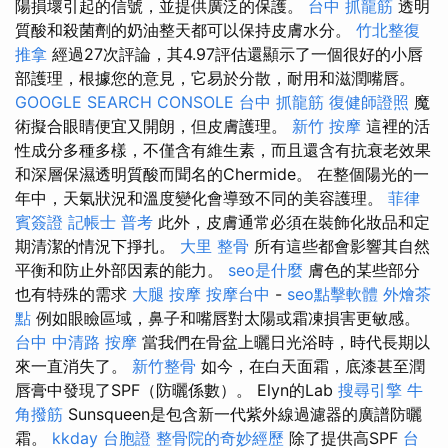
陽損壞引起的信號，並提供廣泛的保護。
台中 抓龍筋
透明
質酸和殺菌劑的奶油整天都可以保持皮膚水分。
竹北整復
推拿
經過27次評論，其4.97評估還顯示了一個很好的小唇
部護理，根據您的意見，它易於分散，耐用和滋潤嘴唇。
GOOGLE SEARCH CONSOLE
台中 抓龍筋
復健師證照
魔
術擬合眼睛便宜又開朗，但皮膚護理。
新竹 按摩
這裡的活
性成分多種多樣，不僅含有維生素，而且還含有抗衰老效果
和深層保濕透明質酸而聞名的Chermide。 在整個陽光的一
年中，天氣狀況和溫度變化會導致不同的美容護理。
菲律
賓簽證
記帳士 普考
此外，皮膚通常必須在裝飾化妝品和定
期清潔的情況下掙扎。
大里 整骨
所有這些都會影響其自然
平衡和防止外部因素的能力。
seo是什麼
膚色的某些部分
也有特殊的需求
大腿 按摩
按摩台中
-
seo點擊軟體
外燴茶
點
例如眼瞼區域，鼻子和嘴唇對太陽或霜凍損害更敏感。
台中 中清路 按摩
當我們在骨盆上曬日光浴時，時代長期以
來一直消失了。
新竹整骨
如今，在白天面霜，底漆甚至潤
唇膏中發現了SPF（防曬係數）。 Elyn的Lab
搜尋引擎
牛
角撥筋
Sunsqueen是包含新一代紫外線過濾器的廣譜防曬
霜。
kkday 台胞證
整骨院的奇妙經歷
除了提供高SPF
台