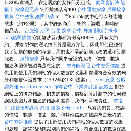
年80臥室酒店，在定居點的安靜部分組成。
商業會計法 記
帳士
按摩證照班
它距離酒店有100
台中運動按摩
后里按摩
推薦
台中整復
護照申請
m，而Faliraki的中心可以舒適地
散步（約1公里），其中許多商店，餐館，酒吧，咖啡館，
禮品店。
台胞證 期限
台北 按摩
台中 外燴
關鍵字操作
seo點擊軟體
它距離沙質/卵石海灘有600米，只有大約
約。 乘客製作的選項簿不算是最終預訂，因此即使已經付
款了訂購的服務的考慮，我們也不承諾訂購服務的選項訂購
服務。
身體按摩
只有我們同事確認的服務，價格，數據，
描述和圖像被認為是確定的。
整脊師證照
台中整骨價錢
提
供用於使用我們網站的個人數據的收集和處理符合有效的匈
牙利數據保護要求（1992年的LXIII法案）。
seo 意思
台胞
證高雄
wordpress seo
按摩台中
商業會計法 記帳士
對於
網站上的拼寫錯誤，損失的價格，價格計算計劃中的任何錯
誤以及圖片和描述的錯誤和差異，我們不承擔責任。
整復
所
免費按摩課程
外燴 嘉義
外燴 buffet
只有我們員工確認
的價格，數據，描述，圖片和其他信息才被認為是最終的。
台中整骨推薦
提供了用於使用我們網站的個人數據的收集
和處理，該網站能夠識別我們的網站，符合適用的數據保護