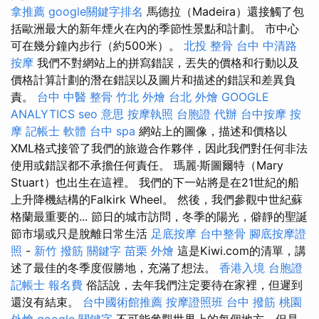
拿推薦
google關鍵字排名
馬德拉（Madeira）還接觸了包
括歐洲最大的新年煙火在內的季節性景點和計劃。 市中心
可在幾分鐘內步行（約500米）。
北投 整骨
台中 中清路
按摩
我們不對網站上的拼寫錯誤，丟失的價格和行動以及
價格計算計劃的潛在錯誤以及圖片和描述的錯誤和差異負
責。
台中 中醫 整骨
竹北 外燴
台北 外燴
GOOGLE
ANALYTICS
seo 意思
按摩執照
台胞證 代辦
台中按摩
按
摩
記帳士 軟體
台中 spa
網站上的圖像，描述和價格以
XML格式接管了我們的旅遊合作夥伴，因此我們對任何非法
使用或錯誤都不承擔任何責任。 瑪麗·斯圖爾特（Mary
Stuart）也出生在這裡。 我們的下一站將是在21世紀的船
上升降機結構的Falkirk Wheel。 然後，我們參觀中世紀蘇
格蘭最重要的... 節日的城市訪問，冬季的陽光，僻靜的聖誕
節市場或只是脫離日常生活
足底按摩
台中整骨
腳底按摩證
照
-
新竹 撥筋
關鍵字
苗栗 外燴
這是Kiwi.com的清單，講
述了最佳的冬季度假勝地，充滿了想法。
香港入境 台胞證
記帳士 報名費
俗話說，去年我們注定要待在家裡，但遲到
還沒有結束。
台中國術館推薦
按摩證照班
台中 撥筋
桃園
外燴
google 關鍵字
不可能參觀世界上的每個地方，但是