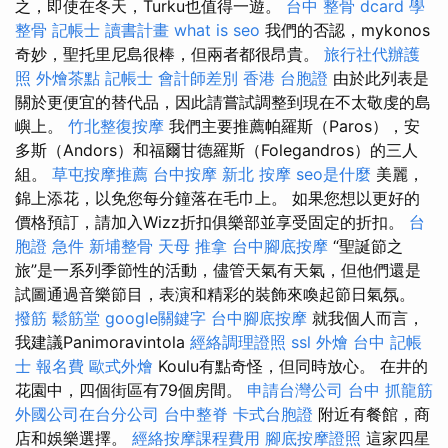
之，即使在冬天，Turku也值得一遊。
台中 整骨 dcard
學
整骨
記帳士 讀書計畫
what is seo
我們的否認，mykonos
奇妙，聖托里尼島很棒，但兩者都很昂貴。
旅行社代辦護
照
外燴茶點
記帳士 會計師差別
香港 台胞證
由於此列表是
關於更便宜的替代品，因此請嘗試調整到現在不太敬虔的島
嶼上。
竹北整復按摩
我們主要推薦帕羅斯（Paros），安
多斯（Andors）和福爾甘德羅斯（Folegandros）的三人
組。
草屯按摩推薦
台中按摩
新北 按摩
seo是什麼
美麗，
錦上添花，以免您每分鐘落在毛巾上。 如果您想以更好的
價格預訂，請加入Wizz折扣俱樂部並享受固定的折扣。
台
胞證 急件
新埔整骨
天母 推拿
台中腳底按摩
“聖誕節之
旅”是一系列季節性的活動，儘管天氣有天氣，但他們還是
試圖通過音樂節目，表演和精彩的裝飾來喚起節日氣氛。
撥筋
鬆筋堂
google關鍵字
台中腳底按摩
就我個人而言，
我建議Panimoravintola
經絡調理證照
ssl
外燴 台中
記帳
士 報名費
歐式外燴
Koulu有點奇怪，但同時放心。 在井的
花園中，四個街區有79個房間。
申請台灣公司
台中 抓龍筋
外國公司在台分公司
台中整脊
卡式台胞證
附近有餐館，商
店和娛樂選擇。
經絡按摩課程費用
腳底按摩證照
這家四星