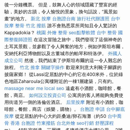
後一分鐘機票。 但是，鼓舞人心的領域隱藏了豐富的經
驗，美妙的古蹟，令人愉悅的景象，換句話說，“風景如
畫”的地方。
新北 按摩
台胞證台南
旅行社代辦護照
台中
按摩 整骨
竹北 撥筋
誰不會熟悉眾所周知且令人驚訝的
Kappadokia？
桃園 外燴
整骨
seo點擊軟體
台中 整骨
國
際整復師證照
在這次冒險之旅中，我們發現了這個神奇的
土耳其景觀，並參觀了令人興奮的地方，例如伊斯坦布爾，
安納托利亞博物館以及古董城市的帕琴和特洛伊。
外國人
成立公司
然後，我們結束了伊斯坦布爾的這一令人難忘的
旅程。
竹北 推拿
關鍵字操作
歡迎來到意大利靴子腳踝的
披薩家鄉！ 從Lassi定居點的中心約它在400米外，位於綠
色地區Zaharoula公寓樓附近的一棟1層建築，只有約。
massage near me
local seo
遠處有小酒館，咖啡館，餐
館，商店。
如何設立投資公司
公寓房的客人將能夠免費使
用街道另一側的洛倫佐酒店。
后里按摩
附近有小酒館，咖
啡館，餐館，商店（娛樂，購物）。
台胞證 申請
台中腳底
按摩
從定居點的中心大約距桑迪/卵石海灘（約50
台中喬
骨
香港 台胞證
竹東撥筋
台北外燴
seo行銷
舒壓課程
m），48臥室舒適，三層樓，多建造酒店大樓1公里。 2號