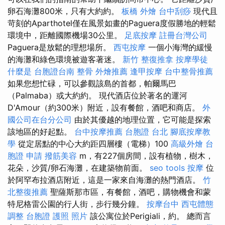
卵石海灘800米，只有大約約。
板橋 外燴
台中刮痧
現代且
苛刻的Aparthotel僅在風景如畫的Paguera度假勝地的輕鬆
環境中，距離國際機場30公里。
足底按摩
註冊台灣公司
Paguera是放鬆的理想場所。
西屯按摩
一個小海灣的緩慢
的海灘和綠色環境被遊客著迷。
新竹 整復推拿
按摩學徒
什麼是
台胞證台南
整骨
外燴推薦
逢甲按摩
台中整骨推薦
如果您想忙碌，可以參觀該島的首都，帕爾馬巴
（Palmaba）或大約約。 現代酒店位於著名的運河
D'Amour（約300米）附近，設有餐館，酒吧和商店。
外
國公司在台分公司
由於其優越的地理位置，它可能是探索
該地區的好起點。
台中按摩推薦
台胞證 台北
腳底按摩教
學
從定居點的中心大約距四層樓（電梯）100
高級外燴
台
胞證 申請
撥筋美容
m，有227個房間，設有植物，樹木，
花朵，沙質/卵石海灘，在建築物前面。
seo tools
按摩
位
於阿罕布拉酒店附近，這是一家來自海灘的熱門酒店。
竹
北整復推薦
聖薩斯那市區，有餐館，酒吧，購物機會和蒙
特尼格雷公園的行人街，步行幾分鐘。
按摩台中
西屯體態
調整
台胞證 護照 照片
該公寓位於Perigiali，約。 總而言