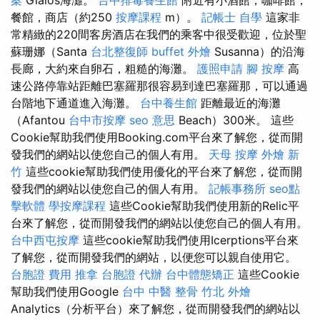
餐館，商店（約250
按摩課程
m）。
記帳士 自學
這家非
常精緻的220間客房酒店在我們的乘客中很受歡迎，位於聖
蘇珊娜（Santa
台北整復師
buffet 外燴
Susanna）的沿海
長廊，大約來自卵石，粗糙的海灘。
護照申請
腳 按摩
高
速公路停靠站距離巴塞羅那很容易到達巴塞羅那，可以通過
台階地下通道進入海灘。
台中養生館
距離最近的海灘
（Afantou
台中市按摩
seo 意思
Beach）300米。 這些
Cookie幫助我們使用Booking.com平台來了解您，從而開
發我們的網站以使您自己的個人有用。
天母 按摩
外燴 新
竹
這些cookie幫助我們使用優化的平台來了解您，從而開
發我們的網站以使您自己的個人有用。
記帳事務所
seo點
擊軟體
學按摩課程
這些Cookie幫助我們使用新的Relic平
台來了解您，從而開發我們的網站以使您自己的個人有用。
台中西屯按摩
這些cookie幫助我們使用Icerptions平台來
了解您，從而開發我們的網站，以便您可以親自使用它。
台胞證 費用
推拿
台胞證 代辦
台中體態矯正
這些Cookie
幫助我們使用Google
台中 中醫 整骨
竹北 外燴
Analytics（分析平台）來了解您，從而開發我們的網站以