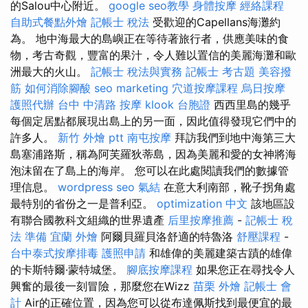
的Salou中心附近。
google seo教學
身體按摩
經絡課程
自助式餐點外燴
記帳士 稅法
受歡迎的Capellans海灘約
為。 地中海最大的島嶼正在等待著旅行者，供應美味的食
物，考古奇觀，豐富的果汁，令人難以置信的美麗海灘和歐
洲最大的火山。
記帳士 稅法與實務
記帳士 考古題
美容撥
筋
如何消除腳酸
seo marketing
穴道按摩課程
烏日按摩
護照代辦
台中 中清路 按摩
klook 台胞證
西西里島的幾乎
每個定居點都展現出島上的另一面，因此值得發現它們中的
許多人。
新竹 外燴 ptt
南屯按摩
拜訪我們到地中海第三大
島塞浦路斯，稱為阿芙羅狄蒂島，因為美麗和愛的女神將海
泡沫留在了島上的海岸。 您可以在此處閱讀我們的數據管
理信息。
wordpress seo
氣結
在意大利南部，靴子拐角處
最特別的省份之一是普利亞。
optimization 中文
該地區設
有聯合國教科文組織的世界遺產
后里按摩推薦
-
記帳士 稅
法 準備
宜蘭 外燴
阿爾貝羅貝洛舒適的特魯洛
舒壓課程
-
台中泰式按摩排毒
護照申請
和雄偉的美麗建築古蹟的雄偉
的卡斯特爾·蒙特城堡。
腳底按摩課程
如果您正在尋找令人
興奮的最後一刻冒險，那麼您在Wizz
苗栗 外燴
記帳士 會
計
Air的正確位置，因為您可以從布達佩斯找到最便宜的最