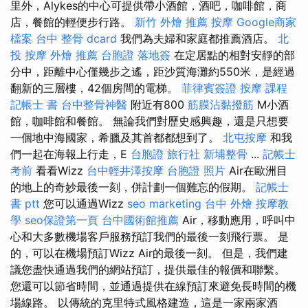
里外，Alykes的中心可提供帶小酒館，酒吧，咖啡館，商
店，餐館的輕便步行路。
新竹 外燴 推薦
按摩
Google商家
檔案
台中 整骨 dcard
我們為夫婦和家庭都推薦酒店。
北
投 按摩
外燴 推薦
台胞證 落地簽
在定居點​​的相對安靜的部
分中，距離中心僅幾步之遙，距沙質海灘約550米，是經過
翻新的三層樓，42個房間的電梯。
菲律賓簽證
按摩 課程
記帳士 書
台中整骨神醫
附近有800
筋膜沾黏撥筋
M小酒
館，咖啡館和餐館。 無論我們對歷史感興趣，還是只想要
一個地中海國家，希臘及其首都都想到了。
北屯按摩
和我
們一起在海報上行走，E
台胞證 旅行社
新埔整骨
...
記帳士
考前
看看Wizz
台中輕井澤按摩
台胞證 照片
Air在歐洲目
的地上的奇妙最後一刻，併計劃一個難忘的假期。
記帳士
書 ptt
您可以通過Wizz
seo marketing
台中 外燴
按摩教
學
seo保證第一頁
台中國術館推薦
Air，移動應用，呼叫中
心和大多數機場客戶服務預訂我們的最後一刻飛行票。 是
的，可以在機場預訂Wizz Air的最後一刻。 但是，我們建
議您盡快通過我們的網站預訂，提供最佳的報價和聯繫。
您還可以節省時間，並通過提供在線預訂來避免長時間的機
場線路。 以傳統的克里特式風格建造，這是一家兩家酒