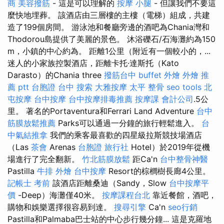
商
美容撥筋
- 這是可以理解的
按摩 小腿
- 但讓我們不要這
麼快地埋葬。 該酒店由三層樓的主樓（電梯）組成，共建
造了199個房間。 游泳池和餐廳旁邊的酒吧為Chania灣和
Thodorou島提供了美麗的景色。 沐浴礫石/石海灘約為150
m，小鎮的中心約為。 距離1公里（附近有一個較小的，...
迷人的小家族控製酒店，距離卡托·達斯托（Kato
Darasto）的Chania three
撥筋台中
buffet 外燴
外燴 推
薦 ptt
台胞證 台中
搜索
大雅按摩
太平 整骨
seo tools
北
屯按摩
台中按摩
台中按摩排毒推薦
按摩課
會計公司
.5公
里。 著名的Portaventura和Ferrari Land Adventure
台中
筋膜放鬆推薦
Parks可以通過一分鐘的旅行輕鬆進入。
台
中氣結推拿
我們的乘客最喜歡的四星級拉斯競技場酒店
（Las
茶會
Arenas
台胞證 旅行社
Hotel）於2019年從機
場進行了完全翻新。
竹北筋膜放鬆
距Ca'n
台中整骨神醫
Pastilla
牛排 外燴
台中按摩
Resort的棕櫚樹長廊4公里。
記帳士 考前
該酒店距離桑迪（Sandy，Slow
台中按摩平
價
-Deep）海灘僅40米。
按摩課程台北
靠近餐館，酒吧，
購物和娛樂選擇很容易到達。
搜尋引擎
Ca'n
seo行銷
Pastilla和Palmaba巴士站的中心步行幾分鐘... 這是克羅地