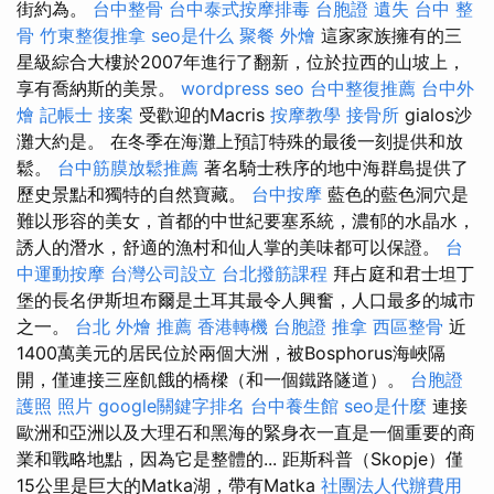
街約為。
台中整骨
台中泰式按摩排毒
台胞證 遺失
台中 整
骨
竹東整復推拿
seo是什么
聚餐 外燴
這家家族擁有的三
星級綜合大樓於2007年進行了翻新，位於拉西的山坡上，
享有喬納斯的美景。
wordpress seo
台中整復推薦
台中外
燴
記帳士 接案
受歡迎的Macris
按摩教學
接骨所
gialos沙
灘大約是。 在冬季在海灘上預訂特殊的最後一刻提供和放
鬆。
台中筋膜放鬆推薦
著名騎士秩序的地中海群島提供了
歷史景點和獨特的自然寶藏。
台中按摩
藍色的藍色洞穴是
難以形容的美女，首都的中世紀要塞系統，濃郁的水晶水，
誘人的潛水，舒適的漁村和仙人掌的美味都可以保證。
台
中運動按摩
台灣公司設立
台北撥筋課程
拜占庭和君士坦丁
堡的長名伊斯坦布爾是土耳其最令人興奮，人口最多的城市
之一。
台北 外燴 推薦
香港轉機 台胞證
推拿
西區整骨
近
1400萬美元的居民位於兩個大洲，被Bosphorus海峽隔
開，僅連接三座飢餓的橋樑（和一個鐵路隧道）。
台胞證
護照 照片
google關鍵字排名
台中養生館
seo是什麼
連接
歐洲和亞洲以及大理石和黑海的緊身衣一直是一個重要的商
業和戰略地點，因為它是整體的... 距斯科普（Skopje）僅
15公里是巨大的Matka湖，帶有Matka
社團法人代辦費用