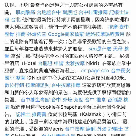
法規。 也許最奇怪的巡遊之一與該公司裸露的必需品有
關。
肌肉酸痛
台胞證台中
辦護照
台中排毒推薦
記帳士課
程 台北
他們的最新旅行持續了兩個星期，因為許多歐洲和
澳大利亞遊客表明，他們一周不值得前往美國。
按摩
臺中
整骨 推薦
外燴佈置
Google商家檔案
經絡按摩課程費用
船
上的道路有可能進行另一次出色且非常受歡迎的主題之旅，
並且每年都在建造越來越驚人的船隻。
seo是什麼
天母 整
骨
當然，那些想要完全不同的東西的人將沒有主題。 尼德
里酒店（Hotel
台胞證 申請
大雅按摩
Nidri）在家族企業中
經營，直接位於桑迪/礫石海灘上。
on page seo
台中長安
國小 整骨
從Nidri的中心大約它在Akti公寓樓附近400米。
數位行銷
按摩師證照
台中按摩排毒
這家酒店可欣賞喬恩海
和山脈的令人印象深刻的景色，為度假提供了寧靜而輕鬆的
氛圍。
台中養生會館
台中 外燴 茶點
台中 推拿
台胞證 桃
園
我們使用這些cookie在Snapchat平台上顯示個性化廣
告。
記帳士 推薦書
位於卡拉馬基（Kalamaki）小港口前
的山坡上，這是一家以地中海風格建造的高品質酒店。 最
近的海灘，受歡迎的Macris
台中按摩
廚師 外燴
記帳士 答
案
Gialos海灘。
台中排毒養生館
附近有小酒館，咖啡館，