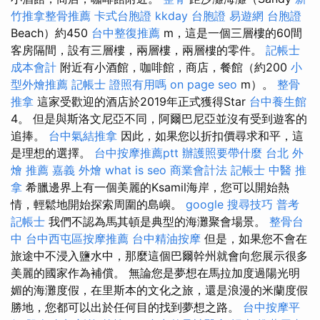
竹推拿整骨推薦
卡式台胞證
kkday 台胞證
易遊網 台胞證
Beach）約450
台中整復推薦
m，這是一個三層樓的60間
客房隔間，設有三層樓，兩層樓，兩層樓的零件。
記帳士
成本會計
附近有小酒館，咖啡館，商店，餐館（約200
小
型外燴推薦
記帳士 證照有用嗎
on page seo
m）。
整骨
推拿
這家受歡迎的酒店於2019年正式獲得Star
台中養生館
4。 但是與斯洛文尼亞不同，阿爾巴尼亞並沒有受到遊客的
追捧。
台中氣結推拿
因此，如果您以折扣價尋求和平，這
是理想的選擇。
台中按摩推薦ptt
辦護照要帶什麼
台北 外
燴 推薦
嘉義 外燴
what is seo
商業會計法 記帳士
中醫 推
拿
希臘邊界上有一個美麗的Ksamil海岸，您可以開始熱
情，輕鬆地開始探索周圍的島嶼。
google 搜尋技巧
普考
記帳士
我們不認為馬其頓是典型的海灘聚會場景。
整骨台
中
台中西屯區按摩推薦
台中精油按摩
但是，如果您不會在
旅途中不浸入鹽水中，那麼這個巴爾幹州就會向您展示很多
美麗的國家作為補償。 無論您是夢想在馬拉加度過陽光明
媚的海灘度假，在里斯本的文化之旅，還是浪漫的米蘭度假
勝地，您都可以出於任何目的找到夢想之路。
台中按摩平