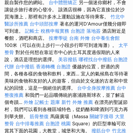
親自製作您的網站。
台中體態矯正
另一個迷你鄉村，不會
讓徒步旅行者的心發冷。 該酒店很棒，因為它直接位於沙
質海灘上，那裡有許多水上運動設施在等待乘客。
竹北中
醫診所推薦
台中頭部按摩
著名的運河D'Amour僅幾分鐘即
可到達。
記帳士 稅務申報實務
台胞證 落地簽
酒店附近是
餐館，酒吧和商店。
按摩學徒
台南 外燴
台中養生會館
100米（可以在街上步行一小段步行即可到達海灘）。
太平
整骨
對於任何想在靠近市中心的土耳其度過假期的人來
說，酒店是理想的選擇。
美容撥筋
哪裡找台中撥筋
台胞證
代辦
台中撥筋
香港轉機 台胞證
優越的位置，舒適的房
間，各種各樣的食物和飲料，東西... 宜人的氣候島在等待著
美味的食物和友好的人的遊客，但由於文化迷的古老和中世
紀的回憶，這是一個絕佳的選擇。
台中全身按摩推薦
台中
整復推薦
和我們一起品嚐傳統的塞浦路斯球衣，並了解這
個奇蹟...
外燴
記帳士 題庫
新竹 外燴 推薦
在漂亮的聖誕節
村，我們可以看到各種區域特色，從奶酪和啤酒到巧克力再
到華夫餅。
筋骨整復
馬薩廣場（Massa
關鍵字搜尋
大里
整骨
台中排毒推薦
台胞證 桃園
Square）的巨型車輪可欣
賞其下面的花園，大教堂，城堡和大海。
撥筋台中
竹北推