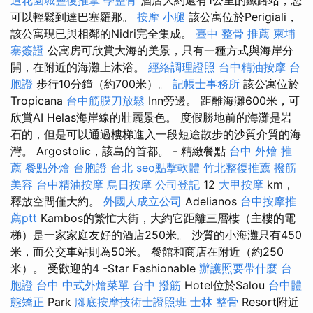
可以輕鬆到達巴塞羅那。
按摩 小腿
該公寓位於Perigiali，
該公寓現已與相鄰的Nidri完全集成。
臺中 整骨 推薦
柬埔
寨簽證
公寓房可欣賞大海的美景，只​​有一種方式與海岸分
開，在附近的海灘上沐浴。
經絡調理證照
台中精油按摩
台
胞證
步行10分鐘（約700米）。
記帳士事務所
該公寓位於
Tropicana
台中筋膜刀放鬆
Inn旁邊。 距離海灘600米，可
欣賞AI Helas海岸線的壯麗景色。 度假勝地前的海灘是岩
石的，但是可以通過樓梯進入一段短途散步的沙質介質的海
灣。 Argostolic，該島的首都。 - 精緻餐點
台中 外燴 推
薦
餐點外燴
台胞證 台北
seo點擊軟體
竹北整復推薦
撥筋
美容
台中精油按摩
烏日按摩
公司登記
12
大甲按摩
km，
釋放空間僅大約。
外國人成立公司
Adelianos
台中按摩推
薦ptt
Kambos的繁忙大街，大約它距離三層樓（主樓的電
梯）是一家家庭友好的酒店250米。 沙質的小海灘只有450
米，而公交車站則為50米。 餐館和商店在附近（約250
米）。 受歡迎的4 -Star Fashionable
辦護照要帶什麼
台
胞證 台中
中式外燴菜單
台中 撥筋
Hotel位於Salou
台中體
態矯正
Park
腳底按摩技術士證照班
士林 整骨
Resort附近