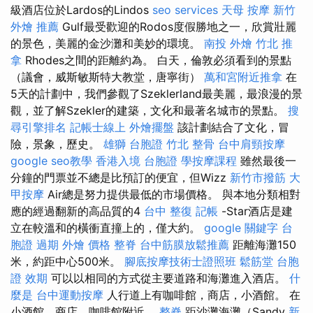
級酒店位於Lardos的Lindos
seo services
天母 按摩
新竹
外燴 推薦
Gulf最受歡迎的Rodos度假勝地之一，欣賞壯麗
的景色，美麗的金沙灘和美妙的環境。
南投 外燴
竹北 推
拿
Rhodes之間的距離約為。 白天，倫敦必須看到的景點
（議會，威斯敏斯特大教堂，唐寧街）
萬和宮附近推拿
在
5天的計劃中，我們參觀了Szeklerland最美麗，最浪漫的景
觀，並了解Szekler的建築，文化和最著名城市的景點。
搜
尋引擎排名
記帳士線上
外燴擺盤
該計劃結合了文化，冒
險，景象，歷史。
雄獅 台胞證
竹北 整骨
台中肩頸按摩
google seo教學
香港入境 台胞證
學按摩課程
雖然最後一
分鐘的門票並不總是比預訂的便宜，但Wizz
新竹市撥筋
大
甲按摩
Air總是努力提供最低的市場價格。 與本地分類相對
應的經過翻新的高品質的4
台中 整復
記帳
-Star酒店是建
立在較溫和的橫衝直撞上的，僅大約。
google 關鍵字
台
胞證 過期
外燴 價格
整脊
台中筋膜放鬆推薦
距離海灘150
米，約距中心500米。
腳底按摩技術士證照班
鬆筋堂
台胞
證 效期
可以以相同的方式從主要道路和海灘進入酒店。
什
麼是
台中運動按摩
人行道上有咖啡館，商店，小酒館。 在
小酒館，商店，咖啡館附近。
整脊
距沙灘海灘（Sandy
新