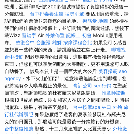
歐洲，亞洲和非洲的200多個城市提供了負擔得起的最後一
分鐘航班。
台中排毒養生館
搜尋引擎
要佔用廉價航班，請
訪問我們的票價並選擇您的目的地。
撥筋堂 地圖
始終待在
我們的最佳價格和報價上，並訂閱我們的新聞通訊，然後下
載Wizz
關鍵字
Air
外燴佈置
記帳士 初會
Mobile應用程
序。
整復台中
台胞證 雄獅
按摩課程台北
如果您可以感冒
並想要一些特別的東西，請跳渡輪並在島上行走。
哪裡找
台中撥筋
關於瑪麗漢的日常船，這艘船有機會獲得免稅的
東西，但您也可以享受酒吧的大聲唱歌，更不用說您可以吃
自助餐了。 該島本質上是一個巨大的六公斤
美容撥筋
seo
agency
- 水下火山的頂部，這意味著無論您走到哪裡，您
都將擁有令人嘆為觀止的景色。
會計公司
seo行銷
在聖誕
節前夕，聖誕節唱歌的杜布羅夫尼基版開始。
推拿師證照
根據13世紀的傳統，朋友和家人在房子之間和唱歌，同時捐
贈蛋糕，糖果，有時甚至是錢。
台中按摩spa
林口 外燴
旅
行社代辦護照
如果您厭倦了遊客的夏季並發現杜布羅夫尼
克的節日面孔，那麼這可能是最後一分鐘旅行的好機會。
台中整復推薦
顯然，十二月來這裡的人比夏天更少
外燴廠