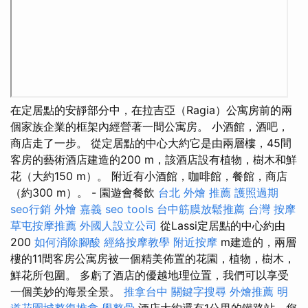
在定居點​​的安靜部分中，在拉吉亞（Ragia）公寓房前的兩
個家族企業的框架內經營著一間公寓房。 小酒館，酒吧，
商店走了一步。 從定居點的中心大約它是由兩層樓，45間
客房的藝術酒店建造的200 m，該酒店設有植物，樹木和鮮
花（大約150 m）。 附近有小酒館，咖啡館，餐館，商店
（約300 m）。 - 園遊會餐飲
台北 外燴 推薦
護照過期
seo行銷
外燴 嘉義
seo tools
台中筋膜放鬆推薦
台灣 按摩
草屯按摩推薦
外國人設立公司
從Lassi定居點的中心約由
200
如何消除腳酸
經絡按摩教學
附近按摩
m建造的，兩層
樓的11間客房公寓房被一個精美佈置的花園，植物，樹木，
鮮花所包圍。 多虧了酒店的優越地理位置，我們可以享受
一個美妙的海景全景。
推拿台中
關鍵字搜尋
外燴推薦
明
道花園城整復推拿
學整骨
酒店大約還有1公里的鐵路站，您