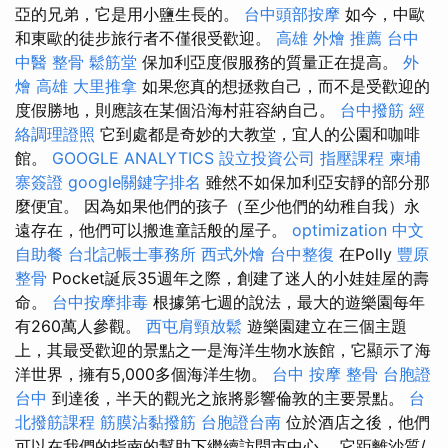
亞的兄弟，它是用小鹽生長的。
台中頭部按摩
如今，中歐
和東歐的徒步旅行者不僅很受歡迎。
高雄 外燴 推薦
台中
中醫 整骨
鬆筋堂
保加利亞度假服務的質量正在提高。
外
燴 高雄
大里推拿
如果您真的想拯救自己，而不是受歡迎的
度假勝地，則應該在某個沿海村莊容納自己。
台中撥筋
經
絡調理證照
它到處都是奇妙的大教堂，宜人的公園和咖啡
館。
GOOGLE ANALYTICS
設立投資公司
指壓課程
柬埔
寨簽證
google關鍵字排名
雖然不如保加利亞安靜的部分那
麼便宜。 因為如果他們的孩子（至少他們的幼稚自我）永
遠存在，他們可以搬進童話般的屋子。
optimization 中文
自助餐
台北記帳士事務所
西式外燴
台中整復
在Polly
豐原
整骨
Pocket誕辰35週年之際，創建了迷人的小娃娃屋的壽
命。
台中按摩排毒
根據第七週的說法，最大的遊樂園每年
有260萬人參觀。
西屯肩頸放鬆
遊樂園建立在三個主題
上，其最受歡迎的景點之一是海洋生物水族館，它顯示了海
洋世界，擁有5,000多個海洋生物。
台中 按摩 整骨
台胞證
台中
到達後，半天的觀光之旅將影響倫敦的主要景點。
台
北撥筋課程
筋膜沾黏撥筋
台胞證台南
位於酒店之後，他們
可以在我們的指南的幫助下繼續訪問市中心。 它距離沙質/