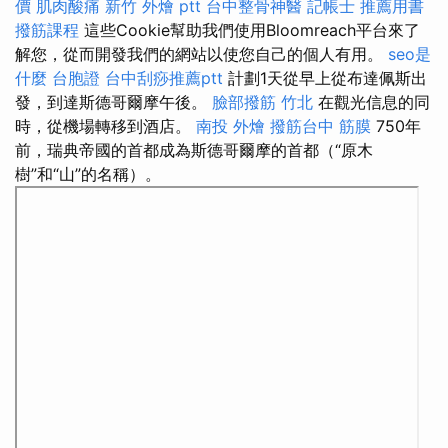
價
肌肉酸痛
新竹 外燴 ptt
台中整骨神醫
記帳士 推薦用書
撥筋課程
這些Cookie幫助我們使用Bloomreach平台來了
解您，從而開發我們的網站以使您自己的個人有用。
seo是
什麼
台胞證
台中刮痧推薦ptt
計劃1天從早上從布達佩斯出
發，到達斯德哥爾摩午後。
臉部撥筋 竹北
在觀光信息的同
時，從機場轉移到酒店。
南投 外燴
撥筋台中
筋膜
750年
前，瑞典帝國的首都成為斯德哥爾摩的首都（“原木
樹”和“山”的名稱）。