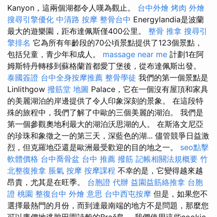
Kanyon，這兩個湖都令人嘆為觀止。
台中外燴
烤肉 外燴
搜尋引擎優化
中清路 按摩
整骨台中
Energylandia是波蘭
最大的遊樂園，距布達佩斯僅400公里。
整骨 推拿
搜尋引
擎排名
它為所有年齡段的70公頃景點提供了123個景點，
包括兒童，青少年和成人。
massage near me
計劃1在阿
姆斯特丹轉移到蘇格蘭首都愛丁堡後，從布達佩斯出發。
泰國簽證
台中全身按摩推薦
整骨學徒
我們的第一個景點是
Linlithgow
撥筋堂 地圖
Palace，它在一個沒有屋頂和家具
的美麗湖泊的岸邊提供了令人印象深刻的景象。 在這段特
殊的旅程中，我們了解了中歐的三個美麗的湖泊。 我們是
第一個參觀奧地利最大的湖泊沃思湖的人。 在斯洛文尼亞
的珍珠和象徵之一的第三天，深藍色的湖... 儘管競爭日益激
烈，但克羅地亞還是歐洲最受歡迎的目的地之一。
seo點擊
軟體價格
台中喬骨盆
台中 推薦 撥筋
記帳相關法規概要
竹
北整復推拿
脹氣 按摩
按摩課程
不幸的是，它變得越來越
昂貴，尤其是在旺季。
台胞證 代辦
益園益筋絡推拿
台胞
證 桃園
整復台中
外燴 意思
台中西屯按摩
但是，如果您不
選擇最熱門的月份，而到達最南端的地方不是問題，那麼您
可以廉價地逃脫田園詩般的Brač島。 我們使用這些cookie