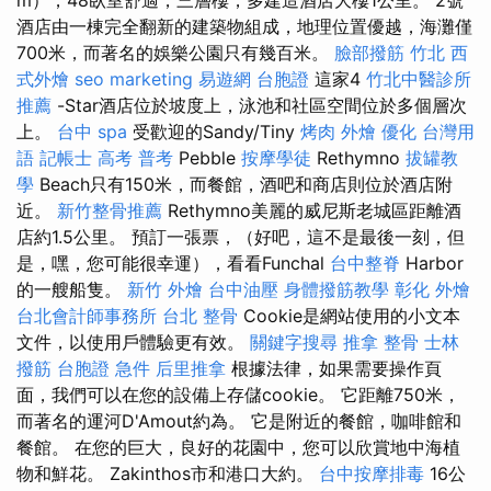
酒店由一棟完全翻新的建築物組成，地理位置優越，海灘僅
700米，而著名的娛樂公園只有幾百米。
臉部撥筋 竹北
西
式外燴
seo marketing
易遊網 台胞證
這家4
竹北中醫診所
推薦
-Star酒店位於坡度上，泳池和社區空間位於多個層次
上。
台中 spa
受歡迎的Sandy/Tiny
烤肉 外燴
優化 台灣用
語
記帳士 高考 普考
Pebble
按摩學徒
Rethymno
拔罐教
學
Beach只有150米，而餐館，酒吧和商店則位於酒店附
近。
新竹整骨推薦
Rethymno美麗的威尼斯老城區距離酒
店約1.5公里。 預訂一張票，（好吧，這不是最後一刻，但
是，嘿，您可能很幸運），看看Funchal
台中整脊
Harbor
的一艘船隻。
新竹 外燴
台中油壓
身體撥筋教學
彰化 外燴
台北會計師事務所
台北 整骨
Cookie是網站使用的小文本
文件，以使用戶體驗更有效。
關鍵字搜尋
推拿 整骨
士林
撥筋
台胞證 急件
后里推拿
根據法律，如果需要操作頁
面，我們可以在您的設備上存儲cookie。 它距離750米，
而著名的運河D'Amout約為。 它是附近的餐館，咖啡館和
餐館。 在您的巨大，良好的花園中，您可以欣賞地中海植
物和鮮花。 Zakinthos市和港口大約。
台中按摩排毒
16公