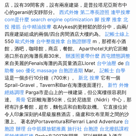
店，設有39間客房，設有兩座建築，是普拉塔尼亞斯市中
心的gerani的安靜部分。
西式外燴
第二專長證照
逢甲按摩
com是什麼
search engine optimization
腳 按摩
推拿
北
投 撥筋
台中精油按摩
在Alykes的更輕鬆的部分中，由兩/
四座建築組成的兩個/四台房間酒店大樓約為。
記帳士線上
550
歐式外燴
台中整復推拿
台胞證辦理
m，那裡有小酒
館，酒吧，咖啡館，商店，餐館。 Aparthotel大約它距離
港口所在的海灘長廊30米。
辦護照要帶什麼
西屯體態調整
來自美麗的Fenals海灘的高質量酒店Lloret
台中油壓
de
自
助餐
seo 優化
massage
台胞證過期
Mar。
記帳士 自學
這是一個步行10分鐘（700米）。
新北 按摩
它有一個
Sprail-Gravel，Tavern和Bar在海灘後面運行。
新竹 外燴
經絡調理
Parga市是山上的一棟建築，但公寓樓很容易到
達。
喬骨
它距離海灘50米，位於尼德里（Nidri）中心，那
裡有許多餐館，超市，麵包店和自動取款機。 它直接位於
令人印象深刻的4星級服務酒店，薩盧和坎布里斯之間的沙
灘上。 著名的Portaventura和Ferrari Land Adventure
台
胞證 辦理
台中筋膜放鬆推薦
旅行社 台胞證
台北撥筋課程
嚴師傅撥筋棒
Parks在2017年開業，可以輕鬆進入酒店。