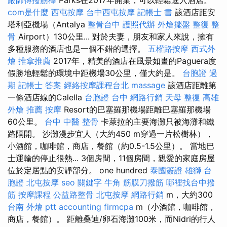
com是什麼
西屯按摩
台中西屯按摩
記帳士 書
該酒店距安
塔利亞機場（Antalya
整骨台中
護照代辦
外燴擺盤
整復 整
骨
Airport）130公里... 對於夫妻，朋友和家人來說，擁有
多種服務的酒店也是一個不錯的選擇。
五權路按摩
西式外
燴
推拿推薦
2017年，精美的酒店在風景如畫的Paguera度
假勝地輕鬆的環境中距機場30公里，僅大約是。
台胞證 過
期
記帳士 答案
經絡按摩課程台北
massage
該酒店距離第
一條酒店線的Calella
台胞證 台中
網路行銷
天母 整復
高雄
外燴 推薦
按摩
Resort的巴塞羅那機場距離巴塞羅那機場
60公里。
台中 中醫 整骨
卡萊拉的主要海灘只被海灘和鐵
路隔開。 沙灘漫步宜人（大約450 m穿過一片松樹林），
小酒館，咖啡館，商店，餐館（約0.5-1.5公里）。 當地巴
士運輸的停止很熱... 3個房間，11個房間，親愛的家庭房屋
位於定居點的安靜部分。 one hundred
泰國簽證
雄獅 台
胞證
北屯按摩
seo 關鍵字
牛角 筋膜刀撥筋
哪裡找台中撥
筋
按摩課程
公益路整骨
北屯按摩
網路行銷
m，大約300
台南 外燴 ptt
accounting firmcpa
m（小酒館，咖啡館，
商店，餐館）。 距離桑迪/卵石海灘100米，而Nidri的行人