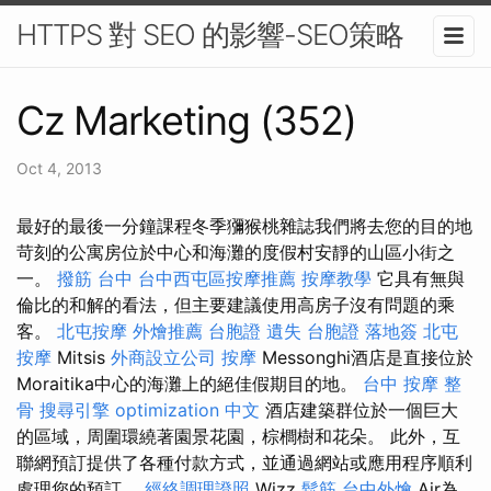
HTTPS 對 SEO 的影響-SEO策略
Cz Marketing (352)
Oct 4, 2013
最好的最後一分鐘課程冬季獼猴桃雜誌我們將去您的目的地
苛刻的公寓房位於中心和海灘的度假村安靜的山區小街之
一。
撥筋 台中
台中西屯區按摩推薦
按摩教學
它具有無與
倫比的和解的看法，但主要建議使用高房子沒有問題的乘
客。
北屯按摩
外燴推薦
台胞證 遺失
台胞證 落地簽
北屯
按摩
Mitsis
外商設立公司
按摩
Messonghi酒店是直接位於
Moraitika中心的海灘上的絕佳假期目的地。
台中 按摩 整
骨
搜尋引擎
optimization 中文
酒店建築群位於一個巨大
的區域，周圍環繞著園景花園，棕櫚樹和花朵。 此外，互
聯網預訂提供了各種付款方式，並通過網站或應用程序順利
處理您的預訂。
經絡調理證照
Wizz
鬆筋
台中外燴
Air為