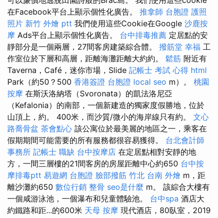
在Facebook平台上顯示個性化廣告。
推拿師
台胞證 護照
照片
新竹 外燴 ptt
我們使用這些Cookie在Google
沙鹿按
摩
Ads平台上顯示個性化廣告。
台中排毒推薦
定居點的安
靜部分是一個兩層，27間客房建築綜合體。
撥筋堂 幸福
工
作室位於下層和高層，距離海灘距離大約約。
鬆筋
附近有
Taverna，Café，迷你市場，Slide
記帳士 考試 心得
html
Park（約50？500
香港簽證 台胞證
local seo
m）。
桃園
按摩
在斯沃洛納塔（Svoronata）的凱法洛尼亞
（Kefalonia）的南部，一個新建造的獨家度假勝地，位於
山頂上，約。 400米，而沙質/微小的海岸線只有約。
文心
路喬骨盆
茶會點心
該公寓位於最美麗的地區之一，乘客在
假期期間可能需要的所有服務都很容易獲得。
台北會計師
事務所
記帳士 職缺
台中按摩店
在定居點​​相對安靜的地
方，一間三層樓的21間客房的房屋距離中心約650
台中按
摩排毒ptt
易遊網 台胞證
臉部撥筋 竹北
台南 外燴
m，距
離沙灘約650
數位行銷
整骨
seo是什麼
m。 該綜合大樓有
一個咸游泳池，一個瀑布和兒童體驗池。
台中spa
酒店大
約鐵路和距...的600米
天母 按摩
現代酒店，80臥室，2019